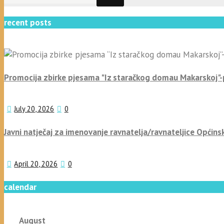
recent posts
Promocija zbirke pjesama "Iz staračkog domau Makarskoj"
July 20, 2026
0
Javni natječaj za imenovanje ravnatelja/ravnateljice Općins
April 20, 2026
0
calendar
August