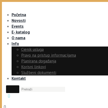
Početna
Novosti
Events
E- katalog
O nama
Info
Cjenik usluga
Pravo na pristup informacijama
Planirana događanja
Korisni linkovi
Službeni dokumenti
Kontakt