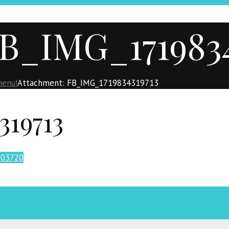
B_IMG_1719834
menu!
Attachment: FB_IMG_1719834319713
319713
603720