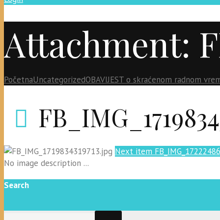
Attachment: F
Početna
Uncategorized
OBAVIJEST o skraćenom radnom vre
FB_IMG_1719834
Next item
FB_IMG_1722248
No image description ...
Search