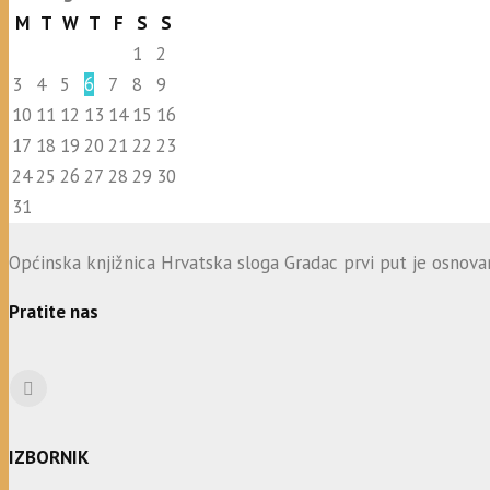
M
T
W
T
F
S
S
1
2
3
4
5
6
7
8
9
10
11
12
13
14
15
16
17
18
19
20
21
22
23
24
25
26
27
28
29
30
31
Općinska knjižnica Hrvatska sloga Gradac prvi put je osnovana
Pratite nas
IZBORNIK