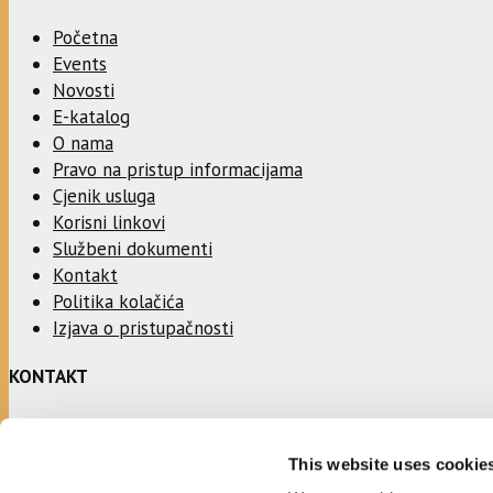
Početna
Events
Novosti
E-katalog
O nama
Pravo na pristup informacijama
Cjenik usluga
Korisni linkovi
Službeni dokumenti
Kontakt
Politika kolačića
Izjava o pristupačnosti
KONTAKT
Adresa:
This website uses cookie
Ulica Stjepana Radića 1