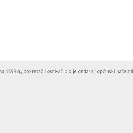
 1899.g., pokretač i osnivač bio je ondašnji općinski načelnik