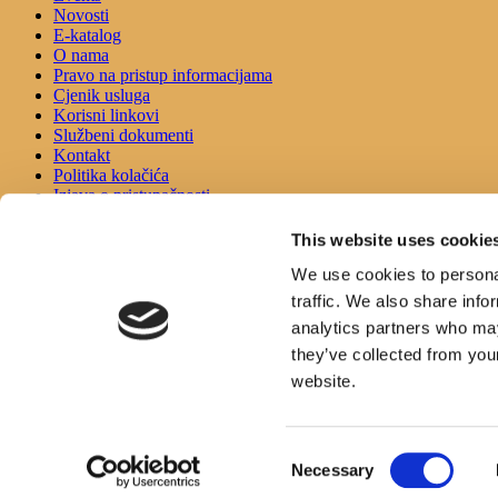
Novosti
E-katalog
O nama
Pravo na pristup informacijama
Cjenik usluga
Korisni linkovi
Službeni dokumenti
Kontakt
Politika kolačića
Izjava o pristupačnosti
KONTAKT
This website uses cookie
We use cookies to personal
Adresa:
traffic. We also share info
Ulica Stjepana Radića 1
21330 Gradac
analytics partners who may
they’ve collected from you
Telefon:
021/697366
website.
Email:
opcinska.knjiznica.hrvatska.sloga.gradac@st.t-com.hr
Consent
Necessary
Knjižnica Hrvatska sloga, Gradac © 2017 | Developed by
Nove vibra
Selection