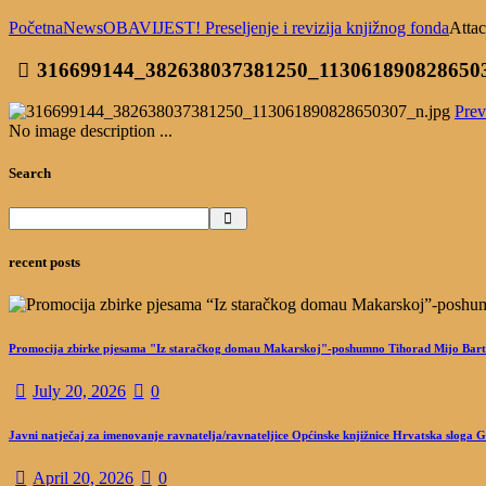
Početna
News
OBAVIJEST! Preseljenje i revizija knjižnog fonda
Attac
316699144_382638037381250_113061890828650
Prev
No image description ...
Search
recent posts
Promocija zbirke pjesama "Iz staračkog domau Makarskoj"-poshumno Tihorad Mijo Bart
July 20, 2026
0
Javni natječaj za imenovanje ravnatelja/ravnateljice Općinske knjižnice Hrvatska sloga 
April 20, 2026
0