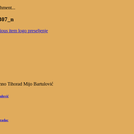
hment...
307_n
ious item
logo preseljenje
ulović
Gradac