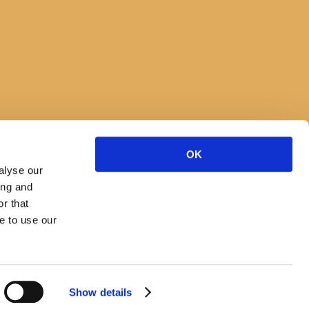
OK
alyse our
ing and
r that
e to use our
Show details