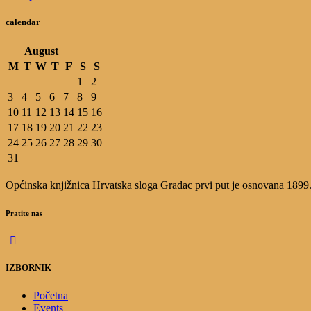
calendar
August
M
T
W
T
F
S
S
1
2
3
4
5
6
7
8
9
10
11
12
13
14
15
16
17
18
19
20
21
22
23
24
25
26
27
28
29
30
31
Općinska knjižnica Hrvatska sloga Gradac prvi put je osnovana 1899.g.
Pratite nas
IZBORNIK
Početna
Events