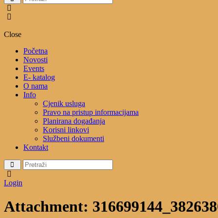
Close
Početna
Novosti
Events
E- katalog
O nama
Info
Cjenik usluga
Pravo na pristup informacijama
Planirana događanja
Korisni linkovi
Službeni dokumenti
Kontakt
Login
Attachment: 316699144_38263