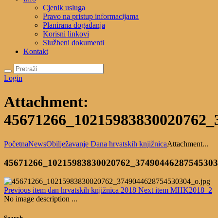
Cjenik usluga
Pravo na pristup informacijama
Planirana događanja
Korisni linkovi
Službeni dokumenti
Kontakt
Login
Attachment:
45671266_10215983830020762_
Početna
News
Obilježavanje Dana hrvatskih knjižnica
Attachment...
45671266_10215983830020762_37490446287545303
Previous item
dan hrvatskih knjižnica 2018
Next item
MHK2018_2
No image description ...
Search