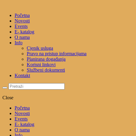
Početna
Novosti
Events
E- katalog
O nama
Info
Cjenik usluga
Pravo na pristup informacijama
Planirana događanja
Korisni linkovi
Službeni dokumenti
Kontakt
Close
Početna
Novosti
Events
E- katalog
O nama
Info