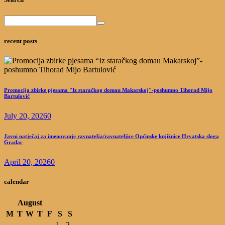
recent posts
Promocija zbirke pjesama "Iz staračkog domau Makarskoj"-poshumno Tihorad Mijo
Bartulović
July 20, 2026
0
Javni natječaj za imenovanje ravnatelja/ravnateljice Općinske knjižnice Hrvatska sloga
Gradac
April 20, 2026
0
calendar
August
M
T
W
T
F
S
S
1
2