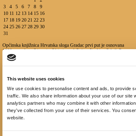
3
4
5
6
7
8
9
10
11
12
13
14
15
16
17
18
19
20
21
22
23
24
25
26
27
28
29
30
31
Općinska knjižnica Hrvatska sloga Gradac prvi put je osnovana
1899.g., pokretač i osnivač bio je ondašnji općinski načelnik Petar
Andrijašević uz potporu društva “Petar Svačić”.
Pratite nas
This website uses cookies
IZBORNIK
We use cookies to personalise content and ads, to provide s
Početna
traffic. We also share information about your use of our site 
Events
Novosti
analytics partners who may combine it with other information 
E-katalog
they’ve collected from your use of their services. You consen
O nama
website.
Pravo na pristup informacijama
Cjenik usluga
Korisni linkovi
Službeni dokumenti