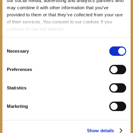
our social media, advertising and analytics partners who
may combine it with other information that you’ve
provided to them or that they’ve collected from your use
of their services. You consent to our cookies if you
recent posts
continue to use our website.
Consent
Necessary
Selection
Promocija zbirke pjesama "Iz staračkog domau Makarskoj"-poshumno Tihorad Mijo
Bartulović
July 20, 2026
0
Preferences
Javni natječaj za imenovanje ravnatelja/ravnateljice Općinske knjižnice Hrvatska sloga
Gradac
Statistics
April 20, 2026
0
Marketing
calendar
August
M
T
W
T
F
S
S
Show details
1
2