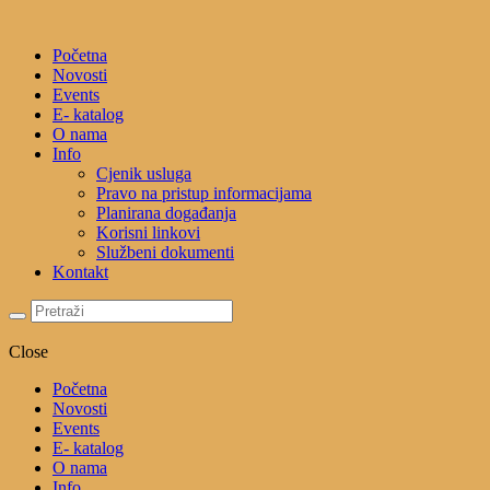
Početna
Novosti
Events
E- katalog
O nama
Info
Cjenik usluga
Pravo na pristup informacijama
Planirana događanja
Korisni linkovi
Službeni dokumenti
Kontakt
Close
Početna
Novosti
Events
E- katalog
O nama
Info