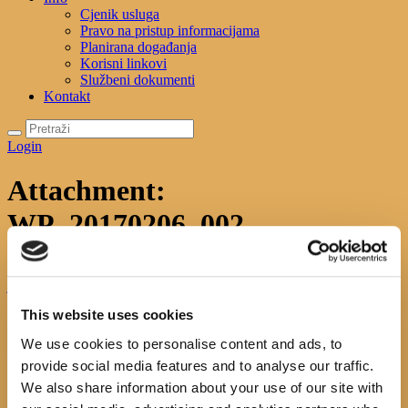
Cjenik usluga
Pravo na pristup informacijama
Planirana događanja
Korisni linkovi
Službeni dokumenti
Kontakt
Login
Attachment:
WP_20170206_002
Početna
Uncategorized
Oproštajni sat s "Male škole talijanskog
jezika"
Attachment: WP_20170206_002
This website uses cookies
WP_20170206_002
We use cookies to personalise content and ads, to
Next item
WP_20170206_001
provide social media features and to analyse our traffic.
No image description ...
We also share information about your use of our site with
Search