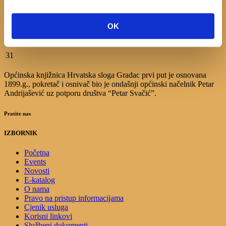
3
4
5
6
7
8
9
10
11
12
13
14
15
16
OK
17
18
19
20
21
22
23
24
25
26
27
28
29
30
31
Općinska knjižnica Hrvatska sloga Gradac prvi put je osnovana
1899.g., pokretač i osnivač bio je ondašnji općinski načelnik Petar
Andrijašević uz potporu društva “Petar Svačić”.
Pratite nas
IZBORNIK
Početna
Events
Novosti
E-katalog
O nama
Pravo na pristup informacijama
Cjenik usluga
Korisni linkovi
Službeni dokumenti