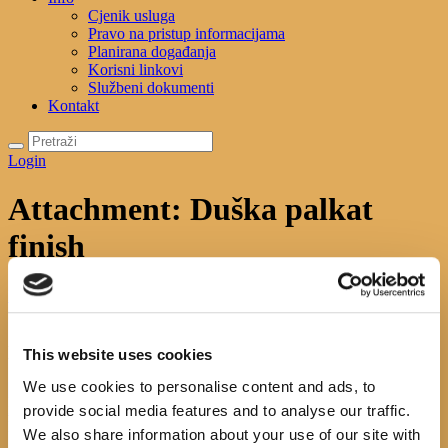
Cjenik usluga
Pravo na pristup informacijama
Planirana događanja
Korisni linkovi
Službeni dokumenti
Kontakt
Login
Attachment: Duška palkat
finish
Početna
News
Ožujak 2019. u knjižnici
Attachment: Duška palkat
finish
Duška palkat finish
This website uses cookies
We use cookies to personalise content and ads, to
Previous item
2.susret čitaj mi 2
Next
item
dražena...
provide social media features and to analyse our traffic.
No image description ...
We also share information about your use of our site with