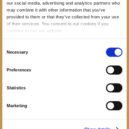
our social media, advertising and analytics partners who
Search
may combine it with other information that you’ve
provided to them or that they’ve collected from your use
of their services. You consent to our cookies if you
recent posts
continue to use our website.
Consent
Necessary
Selection
Promocija zbirke pjesama "Iz staračkog domau Makarskoj"-poshumno Tihorad Mijo
Bartulović
Preferences
July 20, 2026
0
Javni natječaj za imenovanje ravnatelja/ravnateljice Općinske knjižnice Hrvatska sloga
Gradac
Statistics
April 20, 2026
0
Marketing
calendar
August
M
T
W
T
F
S
S