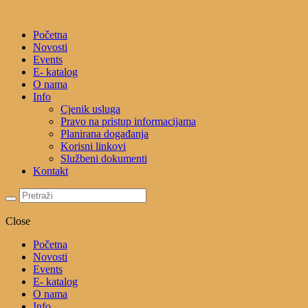
Početna
Novosti
Events
E- katalog
O nama
Info
Cjenik usluga
Pravo na pristup informacijama
Planirana događanja
Korisni linkovi
Službeni dokumenti
Kontakt
Close
Početna
Novosti
Events
E- katalog
O nama
Info