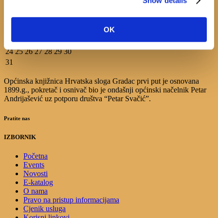
Show details
1
2
3
4
5
6
7
8
9
OK
10
11
12
13
14
15
16
17
18
19
20
21
22
23
24
25
26
27
28
29
30
31
Općinska knjižnica Hrvatska sloga Gradac prvi put je osnovana
1899.g., pokretač i osnivač bio je ondašnji općinski načelnik Petar
Andrijašević uz potporu društva “Petar Svačić”.
Pratite nas
IZBORNIK
Početna
Events
Novosti
E-katalog
O nama
Pravo na pristup informacijama
Cjenik usluga
Korisni linkovi