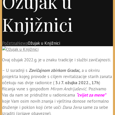
Ožujak u
Knjižnici
Početna
News
Ožujak u Knjižnici
Ovaj ožujak 2022.g. je u znaku tradicije i službi zavičajnosti.
– U suradnji s
Zavičajnom zbirkom Gradac,
a u okviru
projekta kojeg provode s ciljem revitalizacije starih zanata
očekuju nas dvije radionice (
3.i 7. ožujka 2022., 17h
)
filcanja vune s gospođom
Mirom Andrijašević.
Pozivamo
Vas da nam se pridružite u radionicama
“cvijet za mene”
koje Vam osim novih znanja i vještina donose neformalno
druženje i poklon koji ćete uoči
Dana žena
same za sebe
izraditi (prijave obavezne).