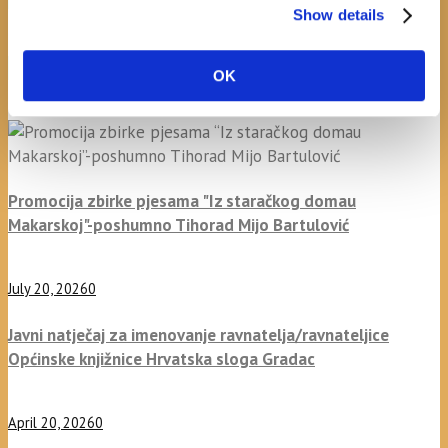
Show details
recent posts
OK
Promocija zbirke pjesama "Iz staračkog domau
Makarskoj"-poshumno Tihorad Mijo Bartulović
July 20, 2026
0
Javni natječaj za imenovanje ravnatelja/ravnateljice
Općinske knjižnice Hrvatska sloga Gradac
April 20, 2026
0