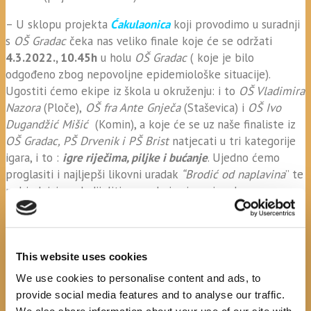
– U sklopu projekta
Ćakulaonica
koji provodimo u suradnji
s
OŠ Gradac
čeka nas veliko finale koje će se održati
4.3.2022., 10.45h
u holu
OŠ Gradac
( koje je bilo
odgođeno zbog nepovoljne epidemiološke situacije).
Ugostiti ćemo ekipe iz škola u okruženju: i to
OŠ Vladimira
Nazora
(Ploče),
OŠ fra Ante Gnječa
(Staševica) i
OŠ Ivo
Dugandžić Mišić
(Komin), a koje će se uz naše finaliste iz
OŠ Gradac, PŠ Drvenik i PŠ Brist
natjecati u tri kategorije
igara, i to :
igre riječima, piljke i bućanje
. Ujedno ćemo
proglasiti i najljepši likovni uradak
“Brodić od naplavina
” te
pobjednicima dodijeliti nagrade i priznanja od sponzora
koji su ove godine financijski podržali projekt, i to
TZ
Gradac
i
Centar za izvrsnost SD županije
na čemu im
zahvaljujemo!
This website uses cookies
–
Dan poezije
ćemo obilježiti
21.3. 2022., 18h
uz naše
We use cookies to personalise content and ads, to
pjesnike
Draženu Radonić i Milka Peku
te Vas pozivamo da
provide social media features and to analyse our traffic.
nam se pridružite uz lipu dalmatinsku rič i tako nastavimo