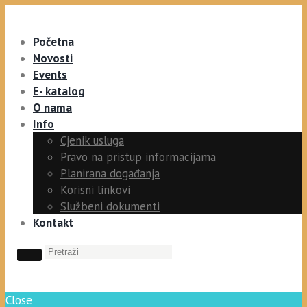
Početna
Novosti
Events
E- katalog
O nama
Info
Cjenik usluga
Pravo na pristup informacijama
Planirana događanja
Korisni linkovi
Službeni dokumenti
Kontakt
Close