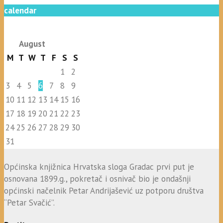
calendar
August
M
T
W
T
F
S
S
1
2
3
4
5
6
7
8
9
10
11
12
13
14
15
16
17
18
19
20
21
22
23
24
25
26
27
28
29
30
31
Općinska knjižnica Hrvatska sloga Gradac prvi put je
osnovana 1899.g., pokretač i osnivač bio je ondašnji
općinski načelnik Petar Andrijašević uz potporu društva
“Petar Svačić”.