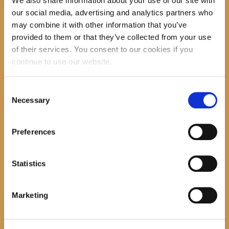
We also share information about your use of our site with
u tonu zavičajnosti i tradicije s okusima, mirisima i mislima.
our social media, advertising and analytics partners who
may combine it with other information that you’ve
–
24.3.2022., 17h
čeka nas predstavljanje knjige
provided to them or that they’ve collected from your use
Tradicijska kuhinja Makarskog primorja
, autorice
Vedrane
of their services. You consent to our cookies if you
Vela Puharić
koja će nam održati i radionicu pripreme
continue to use our website.
Kumpeta ili Mantale i to vani u amfiteatru u dvorištu
Dječjeg vrtića Gradac.
Consent
Ako želite saznati nešto više o tradicionalnim receptima,
Necessary
Selection
običajima, ljudima, prisjetiti se, kušati ili samo slušati kako
je to nekada bilo,
Preferences
pridružite nam se!
Statistics
Marketing
Search