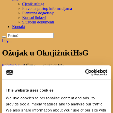
Cjenik usluga
Pravo na pristup informacijama
Planirana događanja
Korisni linkovi
Službeni dokumenti
Kontakt
Login
Ožujak u OknjižniciHsG
Početna
News
Ožujak u OknjižniciHsG
Ožujak 2020. u OknjižniciHsG
– 4.3., 18.00h(srijeda) predstavljanje knjige Argon Drvenički
– 5.3., 18.00h(četvrtak) likovna radionica za djecu uoči Dana žena
This website uses cookies
– 18.3.18.,00h(srijeda) Obilježavanje Svjetskog dana poezije(21.3.)
We use cookies to personalise content and ads, to
provide social media features and to analyse our traffic.
We also share information about your use of our site with