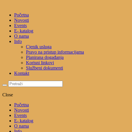
Početna
Novosti
Events
E- katalog
O nama
Info
Cjenik usluga
Pravo na pristup informacijama
Planirana događanja
Korisni linkovi
Službeni dokumenti
Kontakt
Close
Početna
Novosti
Events
E- katalog
O nama
Info