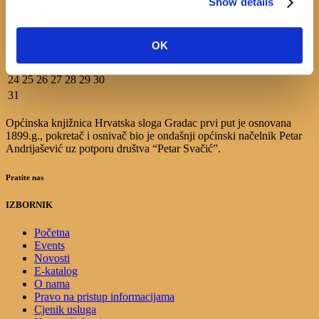
M
T
W
T
F
S
S
Show details
1
2
3
4
5
6
7
8
9
OK
10
11
12
13
14
15
16
17
18
19
20
21
22
23
24
25
26
27
28
29
30
31
Općinska knjižnica Hrvatska sloga Gradac prvi put je osnovana
1899.g., pokretač i osnivač bio je ondašnji općinski načelnik Petar
Andrijašević uz potporu društva “Petar Svačić”.
Pratite nas
IZBORNIK
Početna
Events
Novosti
E-katalog
O nama
Pravo na pristup informacijama
Cjenik usluga