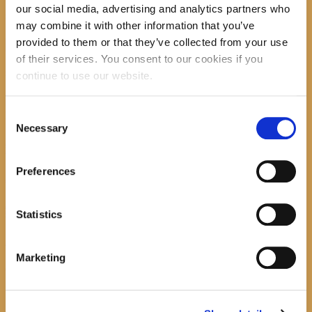
our social media, advertising and analytics partners who
Search
may combine it with other information that you’ve
provided to them or that they’ve collected from your use
of their services. You consent to our cookies if you
recent posts
continue to use our website.
Consent
Necessary
Selection
Promocija zbirke pjesama "Iz staračkog domau Makarskoj"-poshumno Tihorad Mijo
Bartulović
Preferences
July 20, 2026
0
Javni natječaj za imenovanje ravnatelja/ravnateljice Općinske knjižnice Hrvatska sloga
Statistics
Gradac
April 20, 2026
0
Marketing
calendar
August