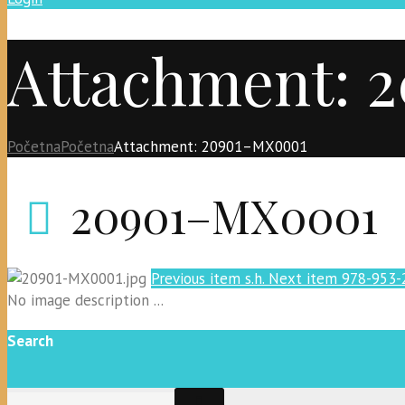
Attachment: 
Početna
Početna
Attachment: 20901–MX0001
20901–MX0001
Previous item
s.h.
Next item
978-953-
No image description ...
Search