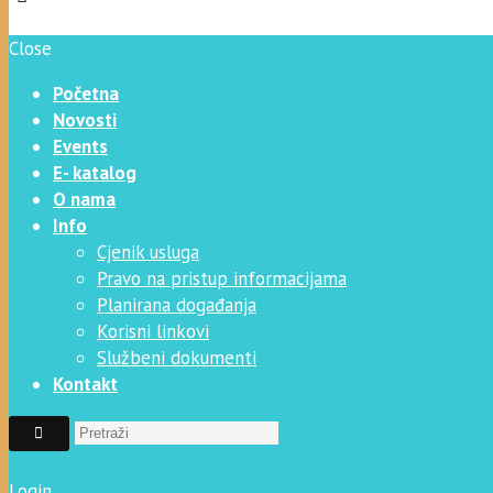
Close
Početna
Novosti
Events
E- katalog
O nama
Info
Cjenik usluga
Pravo na pristup informacijama
Planirana događanja
Korisni linkovi
Službeni dokumenti
Kontakt
Login