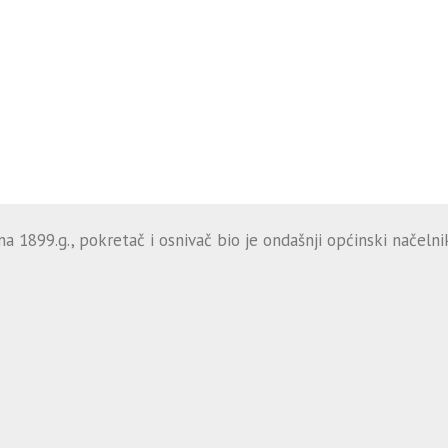
 1899.g., pokretač i osnivač bio je ondašnji općinski načelnik