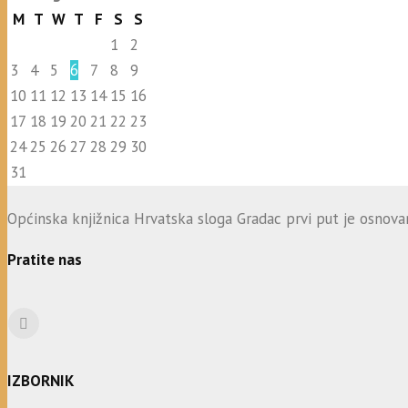
M
T
W
T
F
S
S
1
2
3
4
5
6
7
8
9
10
11
12
13
14
15
16
17
18
19
20
21
22
23
24
25
26
27
28
29
30
31
Općinska knjižnica Hrvatska sloga Gradac prvi put je osnovana
Pratite nas
IZBORNIK