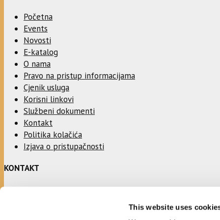
Početna
Events
Novosti
E-katalog
O nama
Pravo na pristup informacijama
Cjenik usluga
Korisni linkovi
Službeni dokumenti
Kontakt
Politika kolačića
Izjava o pristupačnosti
KONTAKT
Adresa:
This website uses cookie
Ulica Stjepana Radića 1