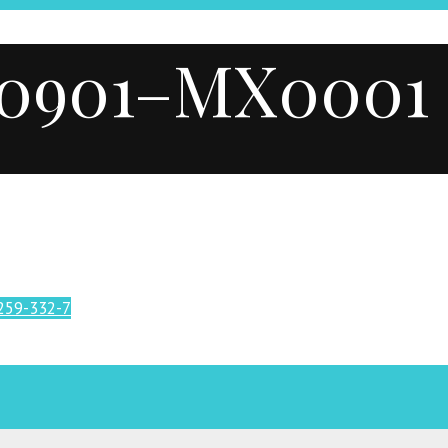
20901–MX0001
259-332-7