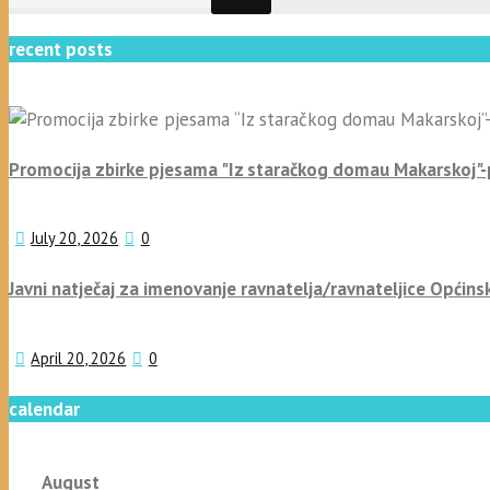
recent posts
Promocija zbirke pjesama "Iz staračkog domau Makarskoj"
July 20, 2026
0
Javni natječaj za imenovanje ravnatelja/ravnateljice Općins
April 20, 2026
0
calendar
August