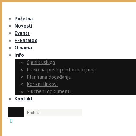
Početna
Novosti
Events
E- katalog
O nama
Info
Cjenik usluga
Pravo na pristup informacijama
Planirana događanja
Korisni linkovi
Službeni dokumenti
Kontakt