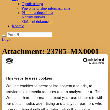
Cjenik usluga
Pravo na pristup informacijama
Planirana događanja
Korisni linkovi
Službeni dokumenti
Kontakt
Login
Attachment: 23785–MX0001
Početna
Početna
Attachment: 23785–MX0001
23785–MX0001
This website uses cookies
Previous item
metlib
Next item
bljesak tame
We use cookies to personalise content and ads, to
No image description ...
provide social media features and to analyse our traffic.
Search
We also share information about your use of our site with
our social media, advertising and analytics partners who
may combine it with other information that you’ve