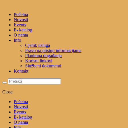
Početna
Novosti
Events
E- katalog
O nama
Info
Cjenik usluga
Pravo na pristup informacijama
Planirana događanja
Korisni linkovi
Službeni dokumenti
Kontakt
Close
Početna
Novosti
Events
E- katalog
O nama
Info