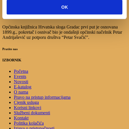
17
18
19
20
21
22
23
OK
24
25
26
27
28
29
30
31
Općinska knjižnica Hrvatska sloga Gradac prvi put je osnovana
1899.g., pokretač i osnivač bio je ondašnji općinski načelnik Petar
Andrijašević uz potporu društva “Petar Svačić”.
Pratite nas
IZBORNIK
Početna
Events
Novosti
E-katalog
O nama
Pravo na pristup informacijama
Cjenik usluga
Korisni linkovi
Službeni dokumenti
Kontakt
Politika kolačića
Izjava o pristupačnosti