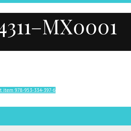
24311–MX0001
t item
978-953-334-397-6