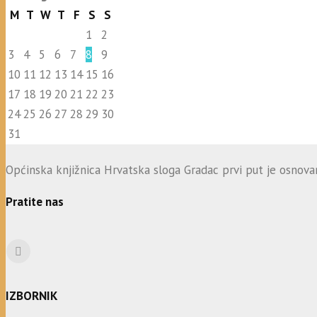
M
T
W
T
F
S
S
1
2
3
4
5
6
7
8
9
10
11
12
13
14
15
16
17
18
19
20
21
22
23
24
25
26
27
28
29
30
31
Općinska knjižnica Hrvatska sloga Gradac prvi put je osnovana
Pratite nas
IZBORNIK