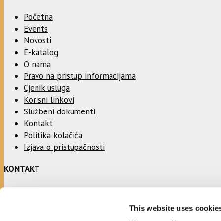
Početna
Events
Novosti
E-katalog
O nama
Pravo na pristup informacijama
Cjenik usluga
Korisni linkovi
Službeni dokumenti
Kontakt
Politika kolačića
Izjava o pristupačnosti
KONTAKT
Adresa:
This website uses cookie
Ulica Stjepana Radića 1