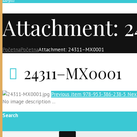
Attachment: 
Početna
Početna
Attachment: 24311–MX0001
24311–MX0001
Previous item
978-953-386-238-5
Nex
No image description ...
Search