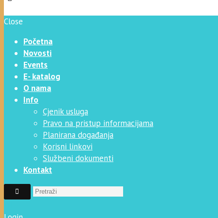
Close
Početna
Novosti
Events
E- katalog
O nama
Info
Cjenik usluga
Pravo na pristup informacijama
Planirana događanja
Korisni linkovi
Službeni dokumenti
Kontakt
Login