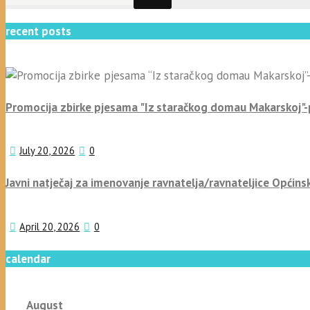
recent posts
Promocija zbirke pjesama "Iz staračkog domau Makarskoj"
July 20, 2026
0
Javni natječaj za imenovanje ravnatelja/ravnateljice Općins
April 20, 2026
0
calendar
August