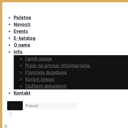
Početna
Novosti
Events
E- katalog
O nama
Info
Cjenik usluga
Pravo na pristup informacijama
Planirana događanja
Korisni linkovi
Službeni dokumenti
Kontakt