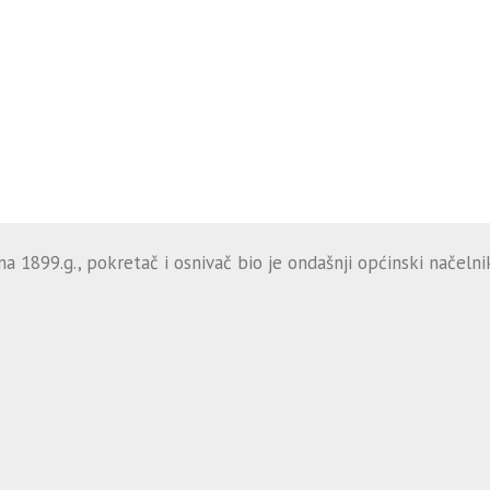
 1899.g., pokretač i osnivač bio je ondašnji općinski načelnik