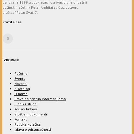
osnovana 1899.g., pokretač i osnivač bio je ondašnji
općinski načelnik Petar Andrijašević uz potporu
društva “Petar Svačić”.
Pratite nas
IZBORNIK
Početna
Events
Novosti
E-katalog
O nama
Pravo na pristup informacijama
Cjenik usluga
Korisni linkovi
Službeni dokumenti
Kontakt
Politika kolačića
Izjava o pristupačnosti