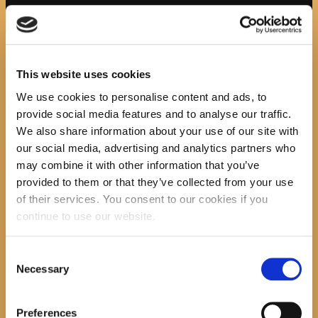
Početna
Početna
Attachment: 24345–MX0001
24345–MX0001
This website uses cookies
We use cookies to personalise content and ads, to
Previous item
978-953-
8326-87-5
provide social media features and to analyse our traffic.
No image description ...
We also share information about your use of our site with
our social media, advertising and analytics partners who
Search
may combine it with other information that you’ve
provided to them or that they’ve collected from your use
of their services. You consent to our cookies if you
continue to use our website.
recent posts
Consent
Necessary
Selection
Promocija zbirke pjesama "Iz staračkog domau
Makarskoj"-poshumno Tihorad Mijo Bartulović
Preferences