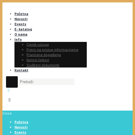
Početna
Novosti
Events
E- katalog
O nama
Info
Cjenik usluga
Pravo na pristup informacijama
Planirana događanja
Korisni linkovi
Službeni dokumenti
Kontakt
Close
Početna
Novosti
Events