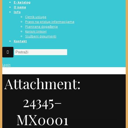
E- katalog
O nama
Info
Cjenik usluga
Pravo na pristup informacijama
Planirana događanja
Korisni linkovi
Službeni dokumenti
Kontakt
Login
Attachment:
24345–
MX0001