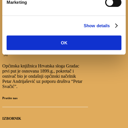
Marketing
August
M
T
W
T
F
S
S
1
2
Show details
3
4
5
6
7
8
9
10
11
12
13
14
15
16
17
18
19
20
21
22
23
OK
24
25
26
27
28
29
30
31
Općinska knjižnica Hrvatska sloga Gradac
prvi put je osnovana 1899.g., pokretač i
osnivač bio je ondašnji općinski načelnik
Petar Andrijašević uz potporu društva “Petar
Svačić”.
Pratite nas
IZBORNIK