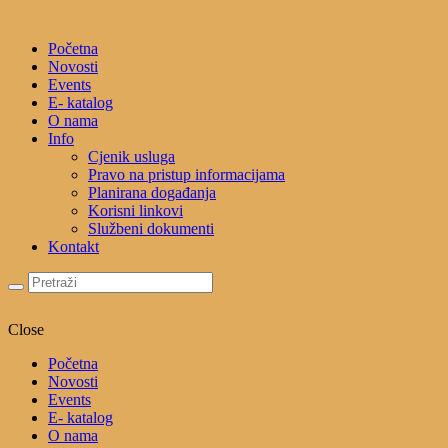
Početna
Novosti
Events
E- katalog
O nama
Info
Cjenik usluga
Pravo na pristup informacijama
Planirana događanja
Korisni linkovi
Službeni dokumenti
Kontakt
Close
Početna
Novosti
Events
E- katalog
O nama