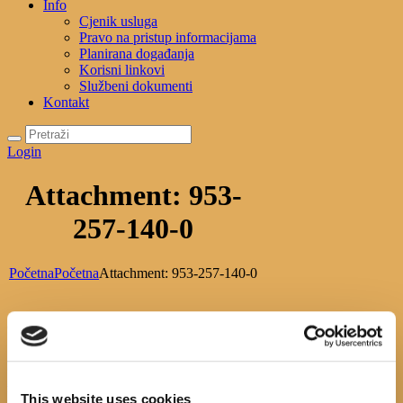
Info
Cjenik usluga
Pravo na pristup informacijama
Planirana događanja
Korisni linkovi
Službeni dokumenti
Kontakt
Login
Attachment: 953-
257-140-0
Početna
Početna
Attachment: 953-257-140-0
953-257-140-0
Previous item
953-
257-161-5
Next item
978-953-304-838-3
No image description ...
This website uses cookies