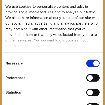
We use cookies to personalise content and ads, to
Search
provide social media features and to analyse our traffic.
We also share information about your use of our site with
our social media, advertising and analytics partners who
may combine it with other information that you’ve
provided to them or that they’ve collected from your use
recent posts
of their services. You consent to our cookies if you
continue to use our website.
Promocija zbirke pjesama "Iz staračkog domau
Consent
Makarskoj"-poshumno Tihorad Mijo Bartulović
Necessary
Selection
July 20, 2026
0
Javni natječaj za imenovanje ravnatelja/ravnateljice
Općinske knjižnice Hrvatska sloga Gradac
Preferences
April 20, 2026
0
Statistics
calendar