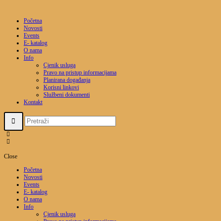
Početna
Novosti
Events
E- katalog
O nama
Info
Cjenik usluga
Pravo na pristup informacijama
Planirana događanja
Korisni linkovi
Službeni dokumenti
Kontakt
Close
Početna
Novosti
Events
E- katalog
O nama
Info
Cjenik usluga