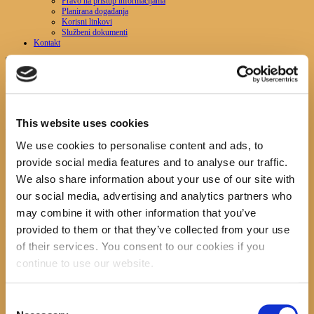
Pravo na pristup informacijama
Planirana događanja
Korisni linkovi
Službeni dokumenti
Kontakt
Login
Attachment: 978-953-297-792-9
This website uses cookies
We use cookies to personalise content and ads, to
Početna
Početna
Attachment: 978-953-297-792-9
provide social media features and to analyse our traffic.
978-953-297-792-9
We also share information about your use of our site with
Previous item
978-953-304-838-3
Next item
...
our social media, advertising and analytics partners who
No image description ...
may combine it with other information that you’ve
Search
provided to them or that they’ve collected from your use
of their services. You consent to our cookies if you
continue to use our website.
recent posts
Consent