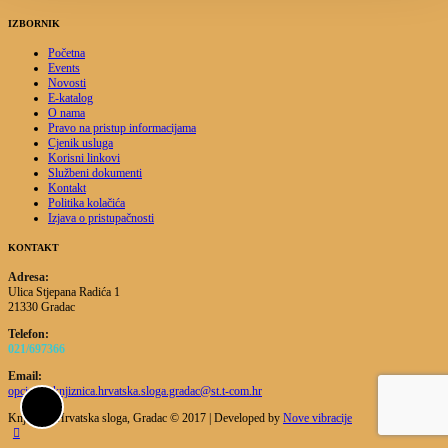
IZBORNIK
Početna
Events
Novosti
E-katalog
O nama
Pravo na pristup informacijama
Cjenik usluga
Korisni linkovi
Službeni dokumenti
Kontakt
Politika kolačića
Izjava o pristupačnosti
KONTAKT
Adresa:
Ulica Stjepana Radića 1
21330 Gradac
Telefon:
021/697366
Email:
opcinska.knjiznica.hrvatska.sloga.gradac@st.t-com.hr
Knjižnica Hrvatska sloga, Gradac © 2017 | Developed by
Nove vibracije