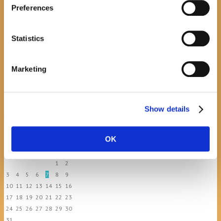
Promocija zbirke pjesama "Iz staračkog domau
Preferences
Makarskoj"-poshumno Tihorad Mijo Bartulović
July 20, 2026
0
Statistics
Javni natječaj za imenovanje
ravnatelja/ravnateljice Općinske knjižnice
Hrvatska sloga Gradac
Marketing
April 20, 2026
0
Show details
calendar
OK
August
M
T
W
T
F
S
S
1
2
3
4
5
6
7
8
9
10
11
12
13
14
15
16
17
18
19
20
21
22
23
24
25
26
27
28
29
30
31