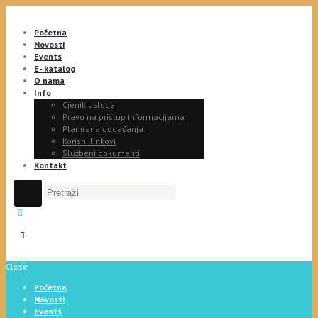
Početna
Novosti
Events
E- katalog
O nama
Info
Cjenik usluga
Pravo na pristup informacijama
Planirana događanja
Korisni linkovi
Službeni dokumenti
Kontakt
Close
Početna
Novosti
Events