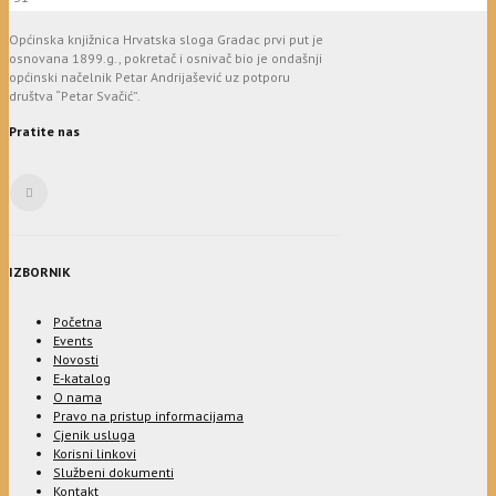
Općinska knjižnica Hrvatska sloga Gradac prvi put je
osnovana 1899.g., pokretač i osnivač bio je ondašnji
općinski načelnik Petar Andrijašević uz potporu
društva “Petar Svačić”.
Pratite nas
IZBORNIK
Početna
Events
Novosti
E-katalog
O nama
Pravo na pristup informacijama
Cjenik usluga
Korisni linkovi
Službeni dokumenti
Kontakt