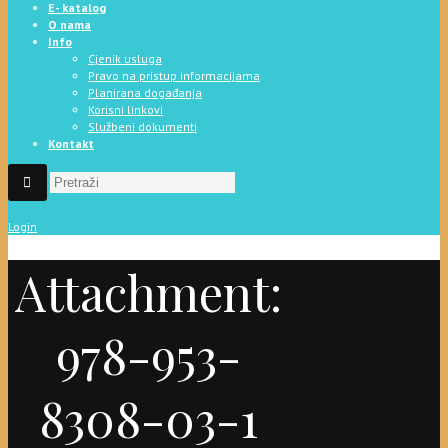
E- katalog
O nama
Info
Cjenik usluga
Pravo na pristup informacijama
Planirana događanja
Korisni linkovi
Službeni dokumenti
Kontakt
Login
Attachment:
978-953-
8308-03-1