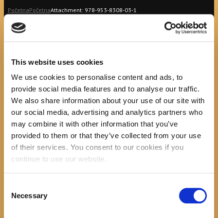
Početna
Početna
Attachment: 978-953-8308-03-1
978-953-8308-
03-1
This website uses cookies
We use cookies to personalise content and ads, to
provide social media features and to analyse our traffic.
Previous item
978-953-
259-332-7
Next item
21514--MX0001
We also share information about your use of our site with
No image description ...
our social media, advertising and analytics partners who
Search
may combine it with other information that you’ve
provided to them or that they’ve collected from your use
of their services. You consent to our cookies if you
continue to use our website.
recent posts
Consent
Necessary
Selection