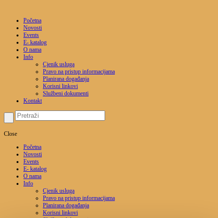
Početna
Novosti
Events
E- katalog
O nama
Info
Cjenik usluga
Pravo na pristup informacijama
Planirana događanja
Korisni linkovi
Službeni dokumenti
Kontakt
Close
Početna
Novosti
Events
E- katalog
O nama
Info
Cjenik usluga
Pravo na pristup informacijama
Planirana događanja
Korisni linkovi