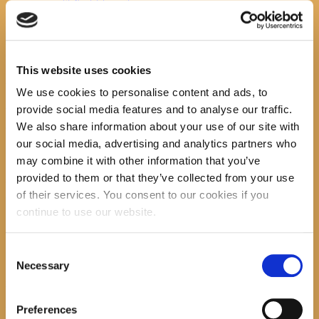
Službeni dokumenti
Kontakt
Login
This website uses cookies
Attachment: abeceda
We use cookies to personalise content and ads, to
Početna
Početna
Attachment: abeceda
provide social media features and to analyse our traffic.
abeceda
We also share information about your use of our site with
our social media, advertising and analytics partners who
Previous item
čajana na mjesecu
Next item
neretvanski ratnik
No image description ...
may combine it with other information that you’ve
provided to them or that they’ve collected from your use
Search
of their services. You consent to our cookies if you
continue to use our website.
recent posts
Consent
Necessary
Selection
Promocija zbirke pjesama "Iz staračkog domau Makarskoj"-poshumno Tihorad Mijo Bartulović
July 20, 2026
0
Preferences