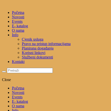
Početna
Novosti
Events
E- katalog
O nama
Info
Cjenik usluga
Pravo na pristup informacijama
Planirana događanja
Korisni linkovi
Službeni dokumenti
Kontakt
Close
Početna
Novosti
Events
E- katalog
O nama
Info