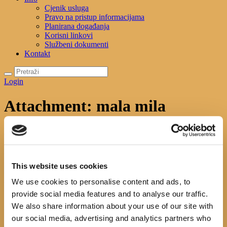
Cjenik usluga
Pravo na pristup informacijama
Planirana događanja
Korisni linkovi
Službeni dokumenti
Kontakt
Login
Attachment: mala mila
Početna
Početna
Attachment: mala mila
mala mila
This website uses cookies
Previous item
s ljubavlju
Next item
978-953-14-
3811-7
We use cookies to personalise content and ads, to
No image description ...
provide social media features and to analyse our traffic.
We also share information about your use of our site with
Search
our social media, advertising and analytics partners who