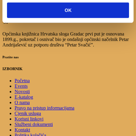
10
11
12
13
14
15
16
17
18
19
20
21
22
23
OK
24
25
26
27
28
29
30
31
Općinska knjižnica Hrvatska sloga Gradac prvi put je osnovana
1899.g., pokretač i osnivač bio je ondašnji općinski načelnik Petar
Andrijašević uz potporu društva “Petar Svačić”.
Pratite nas
IZBORNIK
Početna
Events
Novosti
E-katalog
O nama
Pravo na pristup informacijama
Cjenik usluga
Korisni linkovi
Službeni dokumenti
Kontakt
Politika kolačića