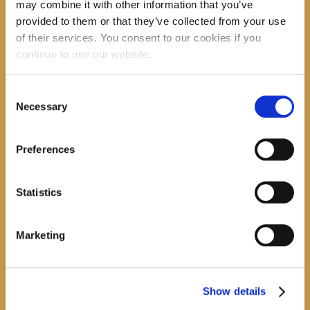
may combine it with other information that you’ve
provided to them or that they’ve collected from your use
recent posts
of their services. You consent to our cookies if you
continue to use our website.
Consent
Promocija zbirke pjesama "Iz staračkog domau Makarskoj"-poshumno Tihorad Mijo
Necessary
Bartulović
Selection
July 20, 2026
0
Preferences
Javni natječaj za imenovanje ravnatelja/ravnateljice Općinske knjižnice Hrvatska sloga
Gradac
Statistics
April 20, 2026
0
calendar
Marketing
August
M
T
W
T
F
S
S
1
2
Show details
3
4
5
6
7
8
9