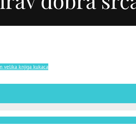
m
velika knjiga kukaca