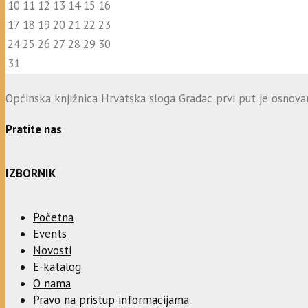
10
11
12
13
14
15
16
17
18
19
20
21
22
23
24
25
26
27
28
29
30
31
Općinska knjižnica Hrvatska sloga Gradac prvi put je osnovana
Pratite nas
IZBORNIK
Početna
Events
Novosti
E-katalog
O nama
Pravo na pristup informacijama