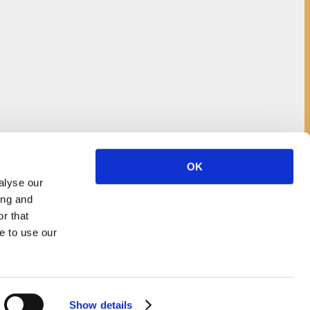
OK
alyse our
ing and
r that
e to use our
Show details