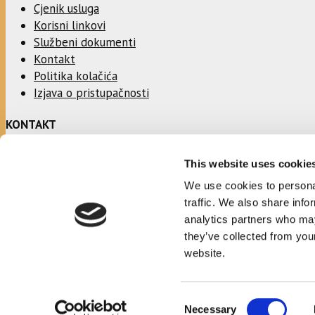
Cjenik usluga
Korisni linkovi
Službeni dokumenti
Kontakt
Politika kolačića
Izjava o pristupačnosti
KONTAKT
This website uses cookie
Adresa:
Ulica Stjepana Radića 1
We use cookies to personal
21330 Gradac
traffic. We also share info
analytics partners who may
Telefon:
they’ve collected from you
021/697366
website.
Email:
opcinska.knjiznica.hrvatska.sloga.gradac@st.t-com.hr
Consent
Necessary