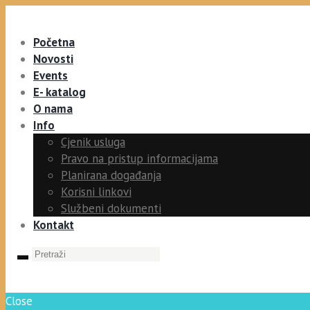
Početna
Novosti
Events
E- katalog
O nama
Info
Cjenik usluga
Pravo na pristup informacijama
Planirana događanja
Korisni linkovi
Službeni dokumenti
Kontakt
Close