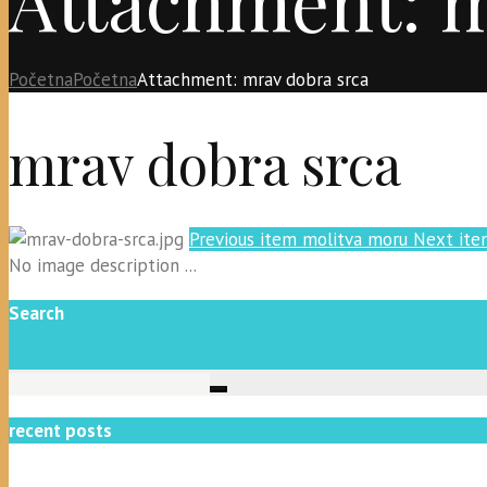
Početna
Početna
Attachment: mrav dobra srca
mrav dobra srca
Previous item
molitva moru
Next ite
No image description ...
Search
recent posts