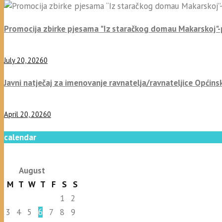
Promocija zbirke pjesama "Iz staračkog domau Makarskoj"
July 20, 2026
0
Javni natječaj za imenovanje ravnatelja/ravnateljice Općins
April 20, 2026
0
calendar
August
M
T
W
T
F
S
S
1
2
3
4
5
6
7
8
9