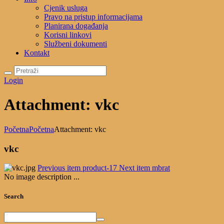
Cjenik usluga
Pravo na pristup informacijama
Planirana događanja
Korisni linkovi
Službeni dokumenti
Kontakt
Login
Attachment: vkc
Početna
Početna
Attachment: vkc
vkc
Previous item
product-17
Next item
mbrat
No image description ...
Search