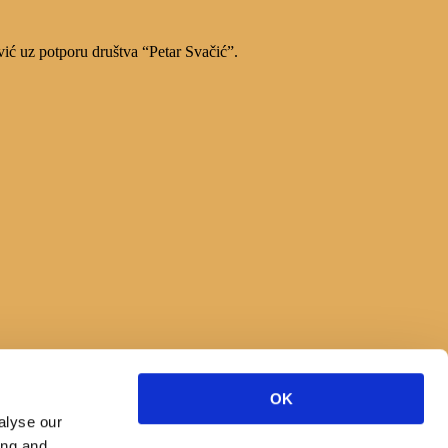
vić uz potporu društva “Petar Svačić”.
OK
alyse our
ing and