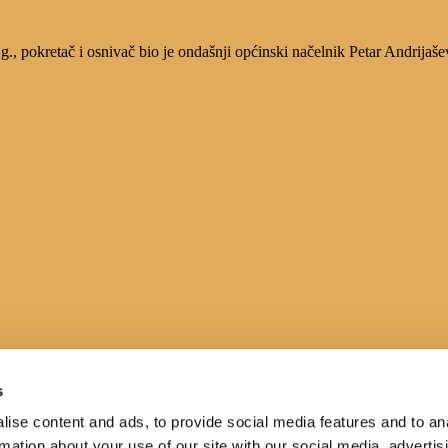
, pokretač i osnivač bio je ondašnji općinski načelnik Petar Andrijaše
s
ise content and ads, to provide social media features and to an
rmation about your use of our site with our social media, advertis