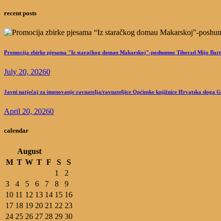
recent posts
Promocija zbirke pjesama "Iz staračkog domau Makarskoj"-poshumno Tihorad Mijo Bart
July 20, 2026
0
Javni natječaj za imenovanje ravnatelja/ravnateljice Općinske knjižnice Hrvatska sloga 
April 20, 2026
0
calendar
August
M
T
W
T
F
S
S
1
2
3
4
5
6
7
8
9
10
11
12
13
14
15
16
17
18
19
20
21
22
23
24
25
26
27
28
29
30