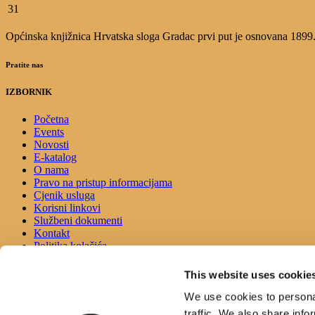
31
Općinska knjižnica Hrvatska sloga Gradac prvi put je osnovana 1899.g.
Pratite nas
IZBORNIK
Početna
Events
Novosti
E-katalog
O nama
Pravo na pristup informacijama
Cjenik usluga
Korisni linkovi
Službeni dokumenti
Kontakt
Politika kolačića
Izjava o pristupačnosti
This website uses cookie
KONTAKT
We use cookies to personal
traffic. We also share info
Adresa: