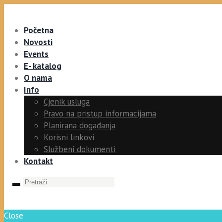
Početna
Novosti
Events
E- katalog
O nama
Info
Cjenik usluga
Pravo na pristup informacijama
Planirana događanja
Korisni linkovi
Službeni dokumenti
Kontakt
Close