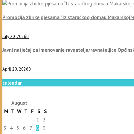
Promocija zbirke pjesama "Iz staračkog domau Makarskoj"
July 20, 2026
0
Javni natječaj za imenovanje ravnatelja/ravnateljice Općins
April 20, 2026
0
calendar
August
M
T
W
T
F
S
S
1
2
3
4
5
6
7
8
9