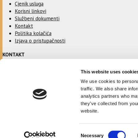
Cjenik usluga
Korisni linkovi
Službeni dokumenti
Kontakt
Politika kolačića
Izjava o pristupačnosti
KONTAKT
This website uses cookie
Adresa:
Ulica Stjepana Radića 1
We use cookies to personal
21330 Gradac
traffic. We also share info
analytics partners who may
Telefon:
they’ve collected from you
021/697366
website.
Email:
opcinska.knjiznica.hrvatska.sloga.gradac@st.t-com.hr
Consent
Necessary