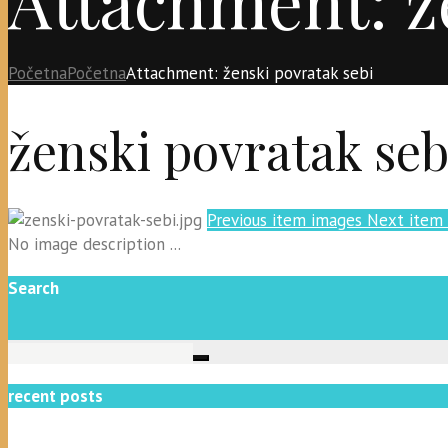
Početna
Početna
Attachment: ženski povratak sebi
ženski povratak seb
Previous item
images
Next item
No image description ...
Search
recent posts