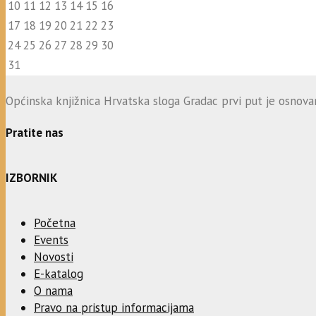
10
11
12
13
14
15
16
17
18
19
20
21
22
23
24
25
26
27
28
29
30
31
Općinska knjižnica Hrvatska sloga Gradac prvi put je osnovana
Pratite nas
IZBORNIK
Početna
Events
Novosti
E-katalog
O nama
Pravo na pristup informacijama