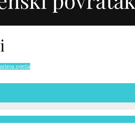
i
zelena svjetla