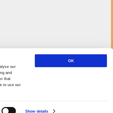
OK
alyse our
ing and
r that
e to use our
Show details