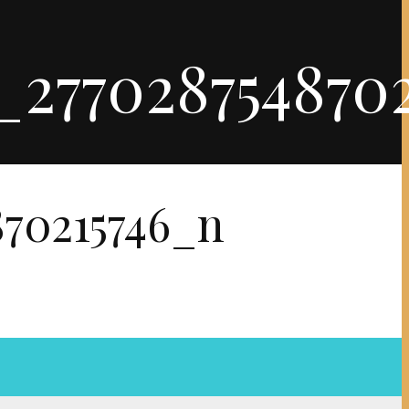
_277028754870
870215746_n