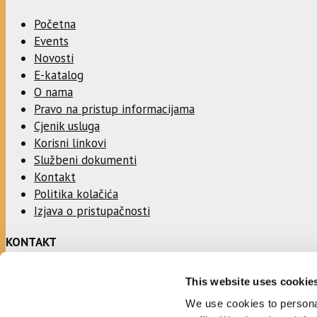
Početna
Events
Novosti
E-katalog
O nama
Pravo na pristup informacijama
Cjenik usluga
Korisni linkovi
Službeni dokumenti
Kontakt
Politika kolačića
Izjava o pristupačnosti
KONTAKT
This website uses cookie
Adresa:
Ulica Stjepana Radića 1
We use cookies to personal