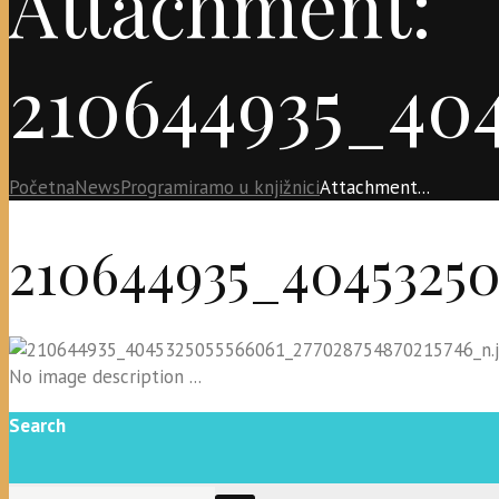
Attachment:
210644935_404
Početna
News
Programiramo u knjižnici
Attachment...
210644935_40453250
No image description ...
Search