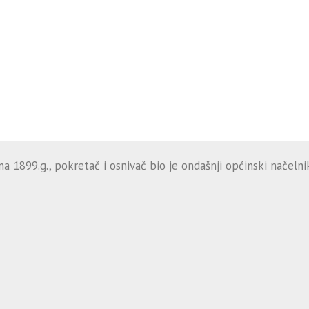
 1899.g., pokretač i osnivač bio je ondašnji općinski načelnik