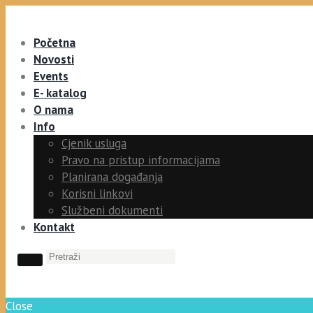
Početna
Novosti
Events
E- katalog
O nama
Info
Cjenik usluga
Pravo na pristup informacijama
Planirana događanja
Korisni linkovi
Službeni dokumenti
Kontakt
Close