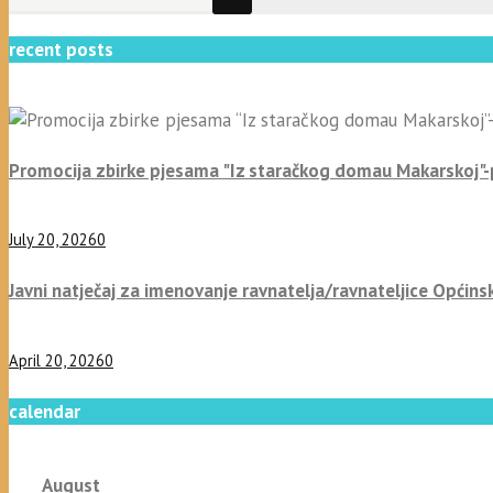
recent posts
Promocija zbirke pjesama "Iz staračkog domau Makarskoj"
July 20, 2026
0
Javni natječaj za imenovanje ravnatelja/ravnateljice Općins
April 20, 2026
0
calendar
August