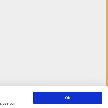
OK
alyse our