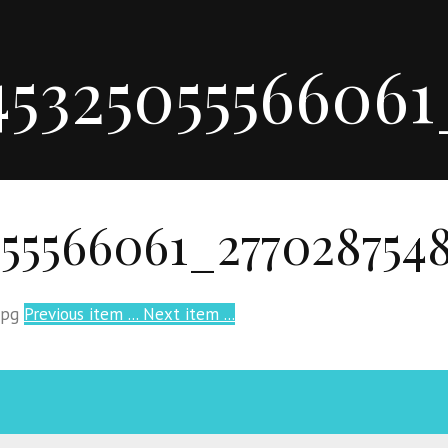
5325055566061
55566061_277028754
Previous item
...
Next item
...