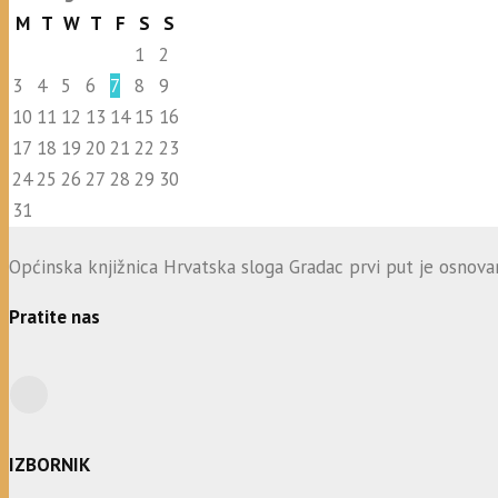
M
T
W
T
F
S
S
1
2
3
4
5
6
7
8
9
10
11
12
13
14
15
16
17
18
19
20
21
22
23
24
25
26
27
28
29
30
31
Općinska knjižnica Hrvatska sloga Gradac prvi put je osnovana
Pratite nas
IZBORNIK