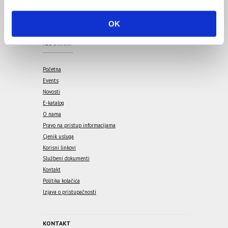
i
o
OK
n
IZBORNIK
Početna
Events
Novosti
E-katalog
O nama
Pravo na pristup informacijama
Cjenik usluga
Korisni linkovi
Službeni dokumenti
Kontakt
Politika kolačića
Izjava o pristupačnosti
KONTAKT