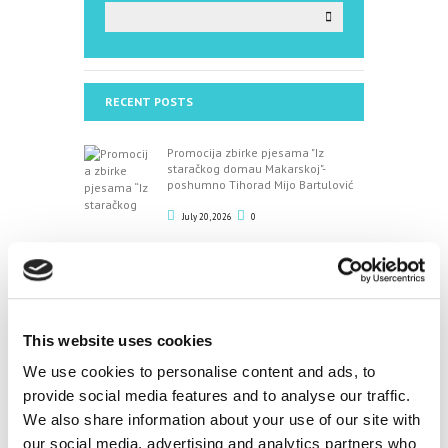
RECENT POSTS
Promocija zbirke pjesama "Iz
staračkog domau Makarskoj"-
poshumno Tihorad Mijo Bartulović
July 20, 2026
0
Javni natječaj za imenovanje
ravnatelja/ravnateljice Općinske knjižnice Hrvatska
sloga Gradac
April 20, 2026
0
This website uses cookies
We use cookies to personalise content and ads, to
CALENDAR
provide social media features and to analyse our traffic.
We also share information about your use of our site with
August
our social media, advertising and analytics partners who