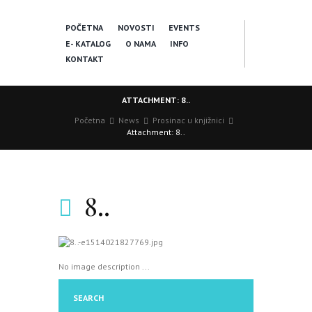
POČETNA
NOVOSTI
EVENTS
E- KATALOG
O NAMA
INFO
KONTAKT
ATTACHMENT: 8..
Početna
News
Prosinac u knjižnici
Attachment: 8..
8..
No image description ...
SEARCH