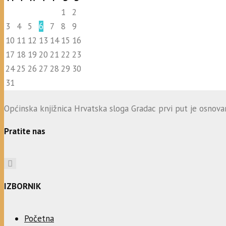
1
2
3
4
5
6
7
8
9
10
11
12
13
14
15
16
17
18
19
20
21
22
23
24
25
26
27
28
29
30
31
Općinska knjižnica Hrvatska sloga Gradac prvi put je osnovana
Pratite nas
IZBORNIK
Početna