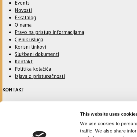
Events
Novosti
E-katalog
O nama
Pravo na pristup informacijama
Cjenik usluga
Korisni linkovi
Službeni dokumenti
Kontakt
Politika kolačića
Izjava o pristupačnosti
KONTAKT
Adresa:
This website uses cookie
Ulica Stjepana Radića 1
21330 Gradac
We use cookies to personal
traffic. We also share info
Telefon: