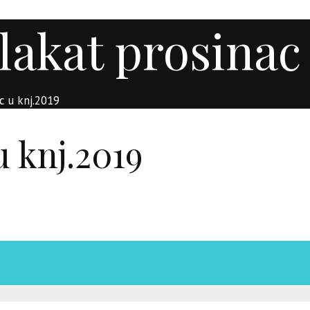
lakat prosinac 
c u knj.2019
u knj.2019