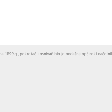
 1899.g., pokretač i osnivač bio je ondašnji općinski načelnik