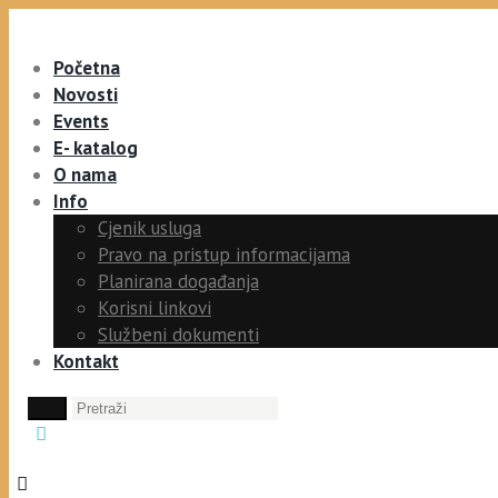
Početna
Novosti
Events
E- katalog
O nama
Info
Cjenik usluga
Pravo na pristup informacijama
Planirana događanja
Korisni linkovi
Službeni dokumenti
Kontakt