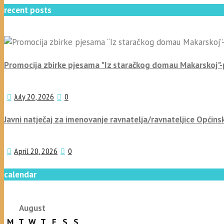
recent posts
Promocija zbirke pjesama "Iz staračkog domau Makarskoj"
July 20, 2026
0
Javni natječaj za imenovanje ravnatelja/ravnateljice Općins
April 20, 2026
0
calendar
August
M
T
W
T
F
S
S