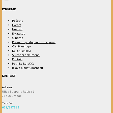
IZBORNIK
Početna
Events
Novosti
E-katalog
O nama
Pravo na pristup informacijama
Cjenik usluga
Korisni linkovi
Službeni dokumenti
Kontakt
Politika kolačića
Izjava o pristupačnosti
KONTAKT
Adresa:
Ulica Stjepana Radića 1
21330 Gradac
Telefon:
021/697366