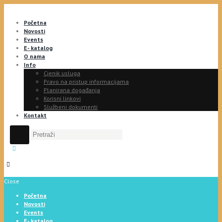
Početna
Novosti
Events
E- katalog
O nama
Info
Cjenik usluga
Pravo na pristup informacijama
Planirana događanja
Korisni linkovi
Službeni dokumenti
Kontakt
Close
Početna
Novosti
Events
E- katalog