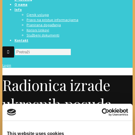
O nama
Info
Cjenik usluga
Pravo na pristup informacijama
Planirana događanja
Korisni linkovi
Službeni dokumenti
Kontakt
Login
Radionica izrade
ukrasnih posuda-
tehnika celbet
This website uses cookies