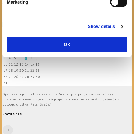
Marketing
Hrvatska sloga Gradac
April 20, 2026
0
calendar
Show details
August
OK
M
T
W
T
F
S
S
1
2
3
4
5
6
7
8
9
10
11
12
13
14
15
16
17
18
19
20
21
22
23
24
25
26
27
28
29
30
31
Općinska knjižnica Hrvatska sloga Gradac prvi put je osnovana 1899.g.,
pokretač i osnivač bio je ondašnji općinski načelnik Petar Andrijašević uz
potporu društva “Petar Svačić”.
Pratite nas