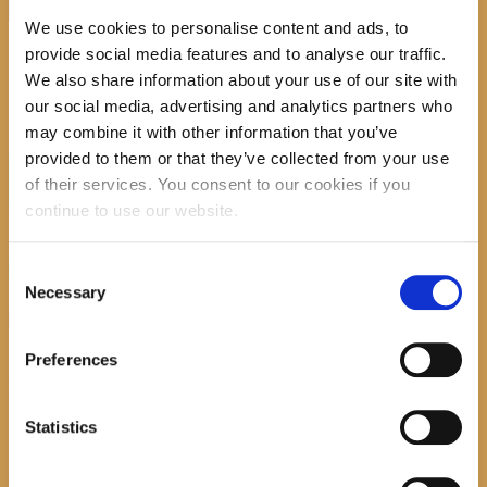
Početna
News
Radionica izrade ukrasnih posuda- tehnika celbet
We use cookies to personalise content and ads, to
9. svibnja, 16h
Radionica izrade ukrasnih posuda za cvijeće u tehnici celbet
s Jelenom
provide social media features and to analyse our traffic.
Tomasović Mušan
We also share information about your use of our site with
our social media, advertising and analytics partners who
may combine it with other information that you’ve
provided to them or that they’ve collected from your use
Search
of their services. You consent to our cookies if you
continue to use our website.
Consent
recent posts
Necessary
Selection
Preferences
Promocija zbirke pjesama "Iz staračkog domau Makarskoj"-poshumno
Tihorad Mijo Bartulović
Statistics
July 20, 2026
0
Javni natječaj za imenovanje ravnatelja/ravnateljice Općinske knjižnice