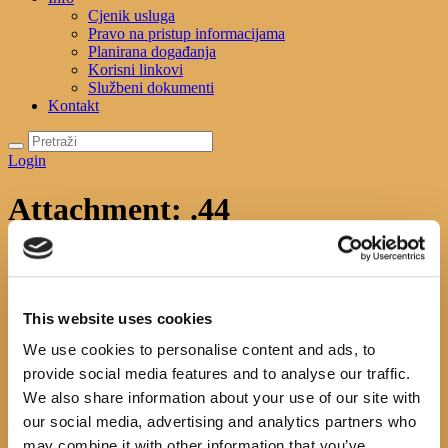
Cjenik usluga
Pravo na pristup informacijama
Planirana događanja
Korisni linkovi
Službeni dokumenti
Kontakt
Login
Attachment: .44
Početna
News
S autorske večeri s Milkom Pekom
Attachment: .44
.44
This website uses cookies
Previous item
..45
Next item
.milko17
We use cookies to personalise content and ads, to
No image description ...
provide social media features and to analyse our traffic.
Search
We also share information about your use of our site with
our social media, advertising and analytics partners who
may combine it with other information that you’ve