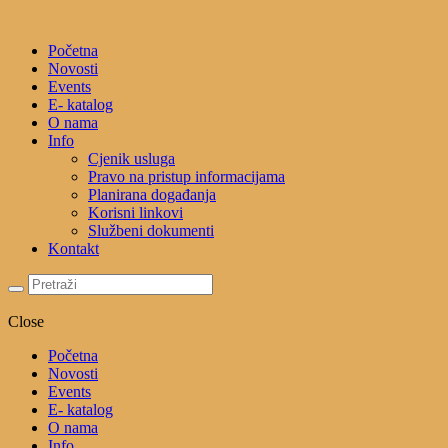
Početna
Novosti
Events
E- katalog
O nama
Info
Cjenik usluga
Pravo na pristup informacijama
Planirana događanja
Korisni linkovi
Službeni dokumenti
Kontakt
Close
Početna
Novosti
Events
E- katalog
O nama
Info