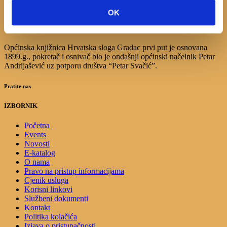
17
18
19
20
21
22
23
OK
24
25
26
27
28
29
30
31
Općinska knjižnica Hrvatska sloga Gradac prvi put je osnovana
1899.g., pokretač i osnivač bio je ondašnji općinski načelnik Petar
Andrijašević uz potporu društva “Petar Svačić”.
Pratite nas
IZBORNIK
Početna
Events
Novosti
E-katalog
O nama
Pravo na pristup informacijama
Cjenik usluga
Korisni linkovi
Službeni dokumenti
Kontakt
Politika kolačića
Izjava o pristupačnosti