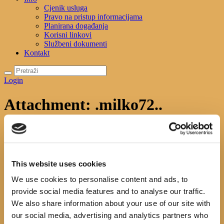
Cjenik usluga
Pravo na pristup informacijama
Planirana događanja
Korisni linkovi
Službeni dokumenti
Kontakt
Login
Attachment: .milko72..
Početna
News
S autorske večeri s Milkom Pekom
Attachment:
.milko72..
.milko72..
This website uses cookies
Previous item
.43
Next item
.milko15
We use cookies to personalise content and ads, to
No image description ...
provide social media features and to analyse our traffic.
We also share information about your use of our site with
Search
our social media, advertising and analytics partners who