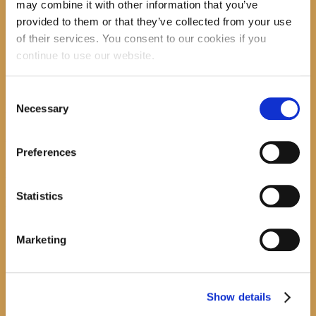
may combine it with other information that you’ve
provided to them or that they’ve collected from your use
recent posts
of their services. You consent to our cookies if you
continue to use our website.
Consent
Promocija zbirke pjesama "Iz staračkog domau Makarskoj"-poshumno Tihorad Mijo
Necessary
Bartulović
Selection
July 20, 2026
0
Preferences
Javni natječaj za imenovanje ravnatelja/ravnateljice Općinske knjižnice Hrvatska sloga
Gradac
Statistics
April 20, 2026
0
calendar
Marketing
August
M
T
W
T
F
S
S
1
2
Show details
3
4
5
6
7
8
9