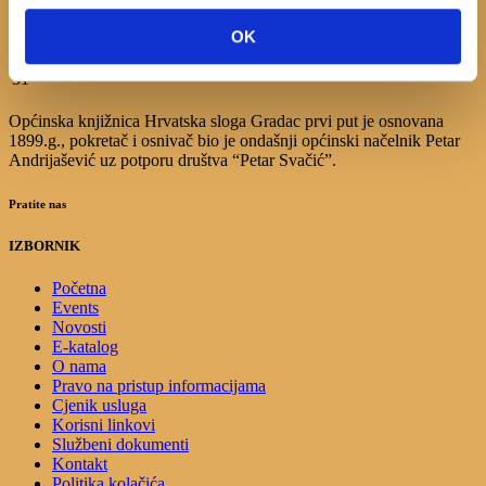
10
11
12
13
14
15
16
17
18
19
20
21
22
23
OK
24
25
26
27
28
29
30
31
Općinska knjižnica Hrvatska sloga Gradac prvi put je osnovana
1899.g., pokretač i osnivač bio je ondašnji općinski načelnik Petar
Andrijašević uz potporu društva “Petar Svačić”.
Pratite nas
IZBORNIK
Početna
Events
Novosti
E-katalog
O nama
Pravo na pristup informacijama
Cjenik usluga
Korisni linkovi
Službeni dokumenti
Kontakt
Politika kolačića