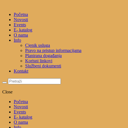
Početna
Novosti
Events
E- katalog
O nama
Info
Cjenik usluga
Pravo na pristup informacijama
Planirana događanja
Korisni linkovi
Službeni dokumenti
Kontakt
Close
Početna
Novosti
Events
E- katalog
O nama
Info