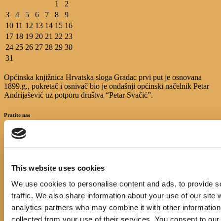
1
2
3
4
5
6
7
8
9
10
11
12
13
14
15
16
17
18
19
20
21
22
23
24
25
26
27
28
29
30
31
Općinska knjižnica Hrvatska sloga Gradac prvi put je osnovana
1899.g., pokretač i osnivač bio je ondašnji općinski načelnik Petar
Andrijašević uz potporu društva “Petar Svačić”.
Pratite nas
IZBORNIK
This website uses cookies
We use cookies to personalise content and ads, to provide s
Početna
Events
traffic. We also share information about your use of our site 
Novosti
analytics partners who may combine it with other information 
E-katalog
collected from your use of their services. You consent to our