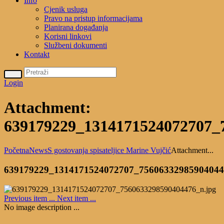
Info
Cjenik usluga
Pravo na pristup informacijama
Planirana događanja
Korisni linkovi
Službeni dokumenti
Kontakt
Login
Attachment:
639179229_1314171524072707_
Početna
News
S gostovanja spisateljice Marine Vujčić
Attachment...
639179229_1314171524072707_7560633298590404
Previous item
...
Next item
...
No image description ...