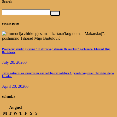
Search
recent posts
Promocija zbirke pjesama "Iz staračkog domau Makarskoj"-poshumno Tihorad Mijo
Bartulović
July 20, 2026
0
Javni natječaj za imenovanje ravnatelja/ravnateljice Općinske knjižnice Hrvatska sloga
Gradac
April 20, 2026
0
calendar
August
M
T
W
T
F
S
S