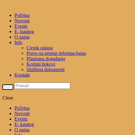
Početna
Novosti
Events
E- katalog
O nama
Info
Cjenik usluga
Pravo na pristup informacijama
Planirana događanja
Korisni linkovi
Službeni dokumenti
Kontakt
Close
Početna
Novosti
Events
E- katalog
O nama