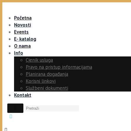
Početna
Novosti
Events
E- katalog
O nama
Info
Cjenik usluga
Pravo na pristup informacijama
Planirana događanja
Korisni linkovi
Službeni dokumenti
Kontakt