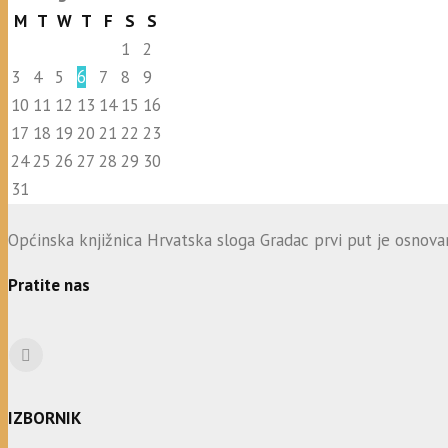
M
T
W
T
F
S
S
1
2
3
4
5
6
7
8
9
10
11
12
13
14
15
16
17
18
19
20
21
22
23
24
25
26
27
28
29
30
31
Općinska knjižnica Hrvatska sloga Gradac prvi put je osnovana
Pratite nas
IZBORNIK