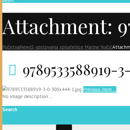
Attachment: 9
Početna
News
S gostovanja spisateljice Marine Vujčić
Attachm
9789533588919-3
Previous item
...
No image description ...
Search