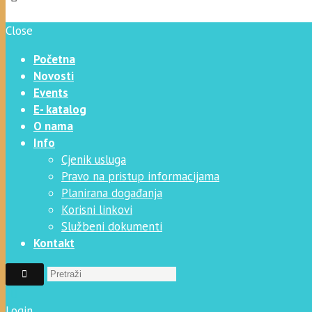
Close
Početna
Novosti
Events
E- katalog
O nama
Info
Cjenik usluga
Pravo na pristup informacijama
Planirana događanja
Korisni linkovi
Službeni dokumenti
Kontakt
Login