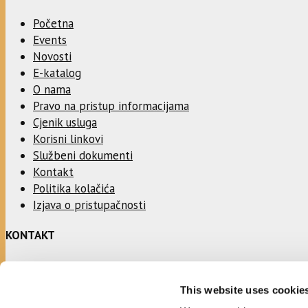
Početna
Events
Novosti
E-katalog
O nama
Pravo na pristup informacijama
Cjenik usluga
Korisni linkovi
Službeni dokumenti
Kontakt
Politika kolačića
Izjava o pristupačnosti
KONTAKT
Adresa:
This website uses cookie
Ulica Stjepana Radića 1