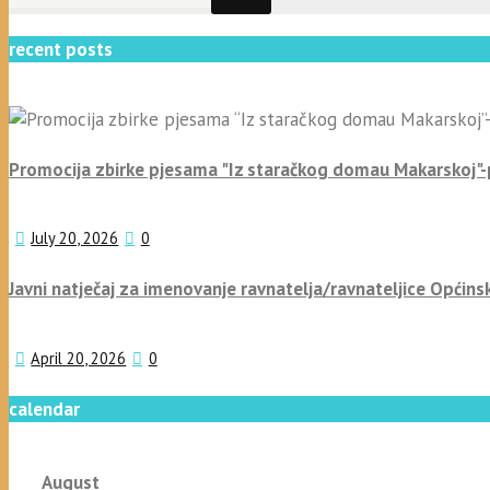
recent posts
Promocija zbirke pjesama "Iz staračkog domau Makarskoj"
July 20, 2026
0
Javni natječaj za imenovanje ravnatelja/ravnateljice Općins
April 20, 2026
0
calendar
August