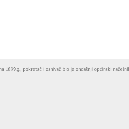
 1899.g., pokretač i osnivač bio je ondašnji općinski načelnik