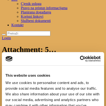
Cjenik usluga
Pravo na pristup informacijama
Planirana događanja
Korisni linkovi
Službeni dokumenti
Kontakt
Login
Attachment: 5…
Početna
News
S Noći knjige 2018., 1.dio
Attachment: 5…
5…
This website uses cookies
Next item
5..
We use cookies to personalise content and ads, to
No image description ...
provide social media features and to analyse our traffic.
Search
We also share information about your use of our site with
our social media, advertising and analytics partners who
may combine it with other information that you’ve