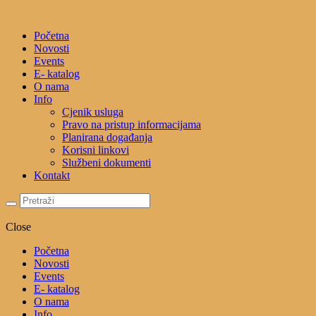
Početna
Novosti
Events
E- katalog
O nama
Info
Cjenik usluga
Pravo na pristup informacijama
Planirana događanja
Korisni linkovi
Službeni dokumenti
Kontakt
Close
Početna
Novosti
Events
E- katalog
O nama
Info