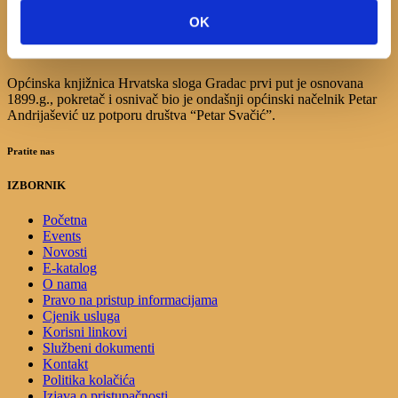
17
18
19
20
21
22
23
OK
24
25
26
27
28
29
30
31
Općinska knjižnica Hrvatska sloga Gradac prvi put je osnovana
1899.g., pokretač i osnivač bio je ondašnji općinski načelnik Petar
Andrijašević uz potporu društva “Petar Svačić”.
Pratite nas
IZBORNIK
Početna
Events
Novosti
E-katalog
O nama
Pravo na pristup informacijama
Cjenik usluga
Korisni linkovi
Službeni dokumenti
Kontakt
Politika kolačića
Izjava o pristupačnosti