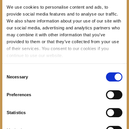
We use cookies to personalise content and ads, to
provide social media features and to analyse our traffic.
Nakon prekrasnih stihova, započeli smo s aukcijom knjiga,
ali ne bilo kakvoj, već futurističkom u kojoj je plaćanje bilo
We also share information about your use of our site with
moguće samo s “bookcoinom”! Najveći bogataši ( čitaj
čitači) imali su priliku svoj kapital uložiti u najveće
our social media, advertising and analytics partners who
dragocjenosti- knjige 🙂
may combine it with other information that you’ve
Iako su se mnogi izjasnili da nemaju iskustva s dražbama,
vrlo ih je brzo zatresla groznica nadmetanja. I tako je naših
provided to them or that they’ve collected from your use
50-tak knjiga beskućnica našlo je svoj novi dom 🙂
of their services. You consent to our cookies if you
continue to use our website.
Pilo se, jelo se…zahvaljujući našim domaćicama! Hvala
vam!
Consent
Necessary
Selection
Zahvaljujemo svima koji su sudjelovali, a time i uveličali
ovu, 7. Noći knjige 2018.g.!!!
Preferences
Search
Statistics
recent posts