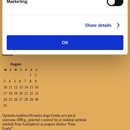
Marketing
Promocija zbirke pjesama "Iz staračkog domau Makarskoj"-poshumno Tihorad
Mijo Bartulović
Show details
July 20, 2026
0
Javni natječaj za imenovanje ravnatelja/ravnateljice Općinske knjižnice
Hrvatska sloga Gradac
April 20, 2026
0
OK
calendar
August
M
T
W
T
F
S
S
1
2
3
4
5
6
7
8
9
10
11
12
13
14
15
16
17
18
19
20
21
22
23
24
25
26
27
28
29
30
31
Općinska knjižnica Hrvatska sloga Gradac prvi put je
osnovana 1899.g., pokretač i osnivač bio je ondašnji općinski
načelnik Petar Andrijašević uz potporu društva “Petar
Svačić”.