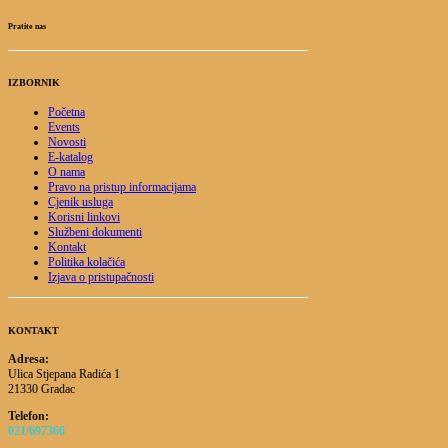
Pratite nas
IZBORNIK
Početna
Events
Novosti
E-katalog
O nama
Pravo na pristup informacijama
Cjenik usluga
Korisni linkovi
Službeni dokumenti
Kontakt
Politika kolačića
Izjava o pristupačnosti
KONTAKT
Adresa:
Ulica Stjepana Radića 1
21330 Gradac
Telefon:
021/697366