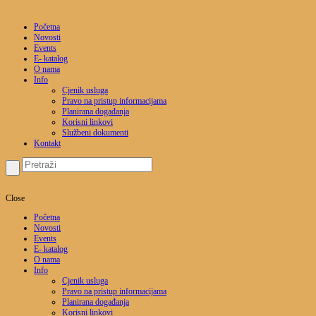
Početna
Novosti
Events
E- katalog
O nama
Info
Cjenik usluga
Pravo na pristup informacijama
Planirana događanja
Korisni linkovi
Službeni dokumenti
Kontakt
Close
Početna
Novosti
Events
E- katalog
O nama
Info
Cjenik usluga
Pravo na pristup informacijama
Planirana događanja
Korisni linkovi