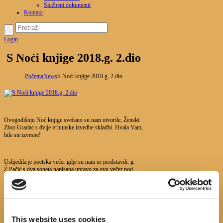
Službeni dokumenti
Kontakt
Login
S Noći knjige 2018.g. 2.dio
Početna
News
S Noći knjige 2018.g. 2.dio
Ovogodišnju Noć knjige svečano su nam otvorile, Ženski
Zbor Gradac s dvije vrhunske izvedbe skladbi. Hvala Vam,
bile ste izvrsne!
Uslijedila je poetska večer gdje su nam se predstavili: g.
Ž.Pačić s dva soneta napisana upravo za ovu večer pod
nazivom “Budućnost knjige”, uvijek zabavna
gđa.Lj.Bartulović, čije pjesme je čitala D. Lončar te S.Šutić
koja nam je predstavila stihove iz skorašnje zbirke poezije
“Izvor” čija je autorica njena mama, gđa Emilija Kalažić,
koja nije bila u mogućnosti prisustovati.
This website uses cookies