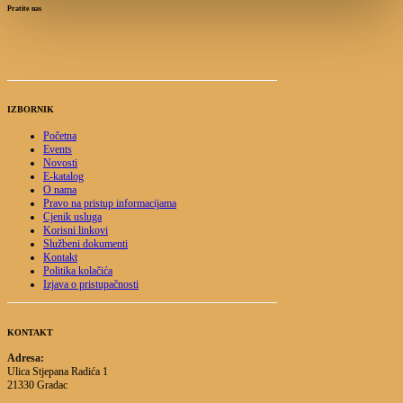
Pratite nas
IZBORNIK
Početna
Events
Novosti
E-katalog
O nama
Pravo na pristup informacijama
Cjenik usluga
Korisni linkovi
Službeni dokumenti
Kontakt
Politika kolačića
Izjava o pristupačnosti
KONTAKT
Adresa:
Ulica Stjepana Radića 1
21330 Gradac