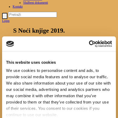
Službeni dokumenti
Kontakt
Login
S Noći knjige 2019.
Početna
News
S Noći knjige 2019.
U Noći knjige 2019. smo čitali, glumili, plesali i pjevali…
prisjetili smo se nekih strašnih i onih malo manje strašnih
This website uses cookies
likova iz priča i knjiga, podsjetili se najdražih naslova i
omiljenih pisaca, a na kraju večeri u Retro baru s i junaka iz
We use cookies to personalise content and ads, to
stripova uz glazbu uživo s Nikolom Pekom
provide social media features and to analyse our traffic.
We also share information about your use of our site with
Search
our social media, advertising and analytics partners who
may combine it with other information that you’ve
provided to them or that they’ve collected from your use
of their services. You consent to our cookies if you
recent posts
continue to use our website.