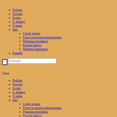
Početna
Novosti
Events
E- katalog
O nama
Info
Cjenik usluga
Pravo na pristup informacijama
Planirana događanja
Korisni linkovi
Službeni dokumenti
Kontakt
Close
Početna
Novosti
Events
E- katalog
O nama
Info
Cjenik usluga
Pravo na pristup informacijama
Planirana događanja
Korisni linkovi