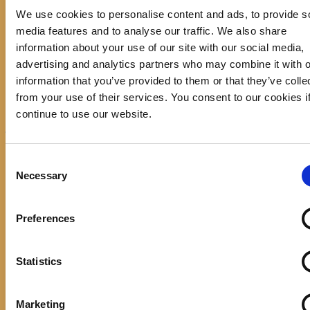
We use cookies to personalise content and ads, to provide s
Promocija zbirke pjesama "Iz
media features and to analyse our traffic. We also share
staračkog domau Makarskoj"-
information about your use of our site with our social media,
poshumno Tihorad Mijo Bartulović
advertising and analytics partners who may combine it with o
information that you’ve provided to them or that they’ve colle
July 20, 2026
0
from your use of their services. You consent to our cookies i
continue to use our website.
Javni natječaj za imenovanje
ravnatelja/ravnateljice Općinske
knjižnice Hrvatska sloga Gradac
Consent
Necessary
Selection
April 20, 2026
0
Preferences
Statistics
calendar
Marketing