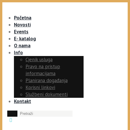
Početna
Novosti
Events
E- katalog
O nama
Info
Cjenik usluga
Pravo na pristup
informacijama
Planirana događanja
Korisni linkovi
Službeni dokumenti
Kontakt