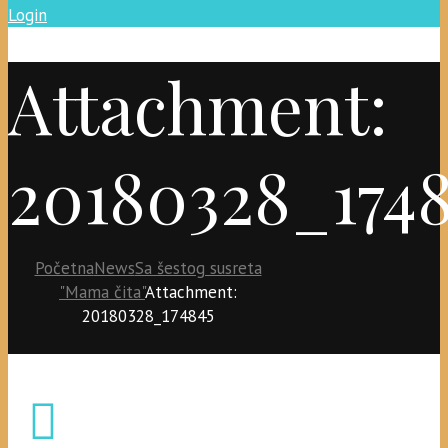
Login
Attachment:
20180328_174
Početna
News
Sa šestog susreta
"Mama čita"
Attachment:
20180328_174845