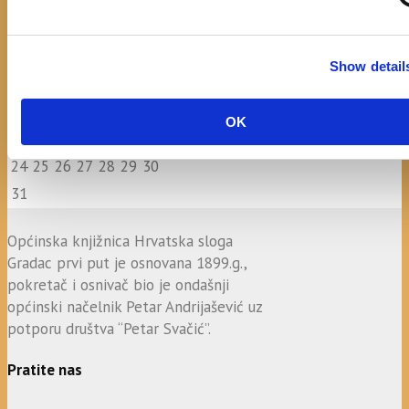
August
M
T
W
T
F
S
S
1
2
Show detail
3
4
5
6
7
8
9
10
11
12
13
14
15
16
OK
17
18
19
20
21
22
23
24
25
26
27
28
29
30
31
Općinska knjižnica Hrvatska sloga
Gradac prvi put je osnovana 1899.g.,
pokretač i osnivač bio je ondašnji
općinski načelnik Petar Andrijašević uz
potporu društva “Petar Svačić”.
Pratite nas