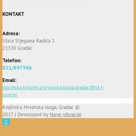
KONTAKT
Adresa:
Ulica Stjepana Radića 1
21330 Gradac
Telefon:
021/697366
Email:
opcinska.knjiznica.hrvatska.sloga.gradac@st.t-
com.hr
Knjižnica Hrvatska sloga, Gradac ©
2017 | Developed by
Nove vibracije