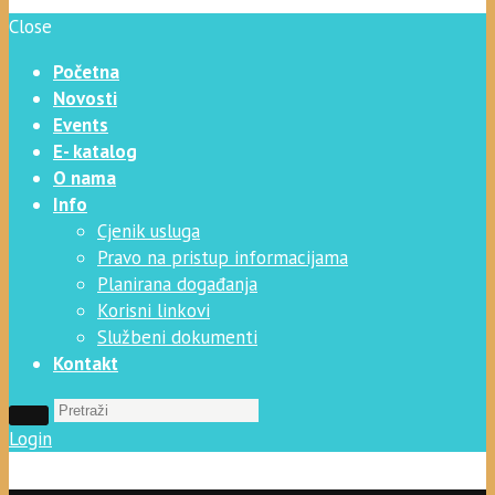
Close
Početna
Novosti
Events
E- katalog
O nama
Info
Cjenik usluga
Pravo na pristup informacijama
Planirana događanja
Korisni linkovi
Službeni dokumenti
Kontakt
Login