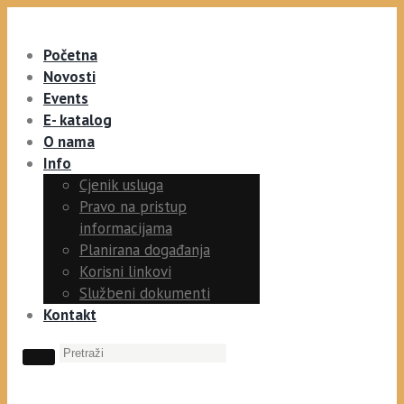
Početna
Novosti
Events
E- katalog
O nama
Info
Cjenik usluga
Pravo na pristup
informacijama
Planirana događanja
Korisni linkovi
Službeni dokumenti
Kontakt