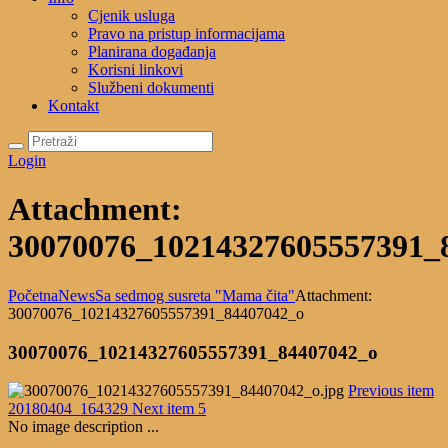
Cjenik usluga
Pravo na pristup informacijama
Planirana događanja
Korisni linkovi
Službeni dokumenti
Kontakt
Login
Attachment:
30070076_10214327605557391_
Početna
News
Sa sedmog susreta "Mama čita"
Attachment:
30070076_10214327605557391_84407042_o
30070076_10214327605557391_84407042_o
Previous item
20180404_164329
Next item
5
No image description ...