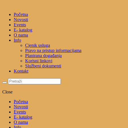
Početna
Novosti
Events
E- katalog
O nama
Info
Cjenik usluga
Pravo na pristup informacijama
Planirana događanja
Korisni linkovi
Službeni dokumenti
Kontakt
Close
Početna
Novosti
Events
E- katalog
O nama
Info