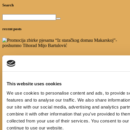
Search
recent posts
Promocija zbirke pjesama "Iz staračkog domau Makarskoj"-poshumno Tihorad Mijo
Bartulović
July 20, 2026
0
This website uses cookies
Javni natječaj za imenovanje ravnatelja/ravnateljice Općinske knjižnice Hrvatska sloga
Gradac
We use cookies to personalise content and ads, to provide s
April 20, 2026
0
features and to analyse our traffic. We also share informatio
our site with our social media, advertising and analytics pa
calendar
combine it with other information that you’ve provided to them
collected from your use of their services. You consent to our
August
continue to use our website.
M
T
W
T
F
S
S