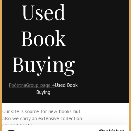
Used
Book
Buying
Početna
Group page 4
Used Book
Buying
Our site is source for new books but
also we carry an extensive collection
of used books.