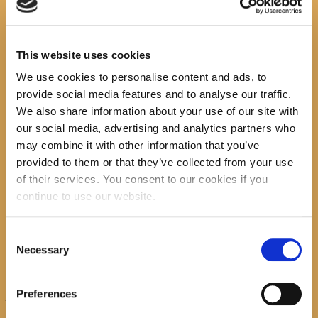
Search
This website uses cookies
We use cookies to personalise content and ads, to
provide social media features and to analyse our traffic.
We also share information about your use of our site with
recent posts
our social media, advertising and analytics partners who
may combine it with other information that you’ve
provided to them or that they’ve collected from your use
of their services. You consent to our cookies if you
continue to use our website.
Promocija zbirke pjesama "Iz
staračkog domau Makarskoj"-
Consent
Necessary
poshumno Tihorad Mijo Bartulović
Selection
Preferences
July 20, 2026
0