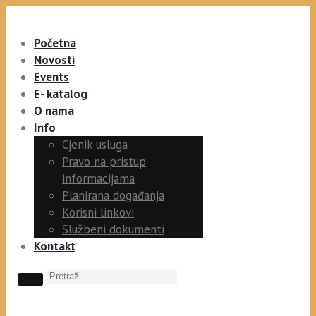
Početna
Novosti
Events
E- katalog
O nama
Info
Cjenik usluga
Pravo na pristup
informacijama
Planirana događanja
Korisni linkovi
Službeni dokumenti
Kontakt