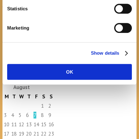
Javni natječaj za imenovanje
Statistics
ravnatelja/ravnateljice Općinske
knjižnice Hrvatska sloga Gradac
Marketing
April 20, 2026
0
Show details
calendar
OK
August
M
T
W
T
F
S
S
1
2
3
4
5
6
7
8
9
10
11
12
13
14
15
16
17
18
19
20
21
22
23