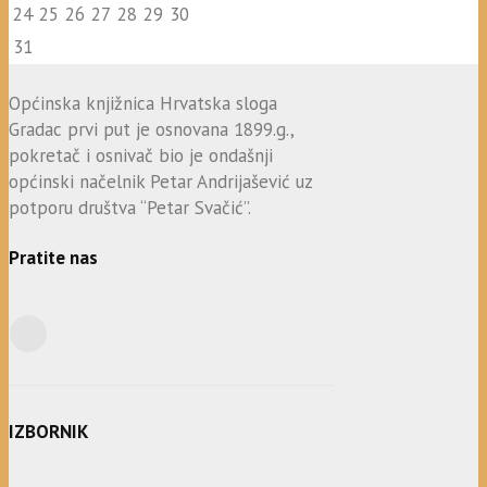
24
25
26
27
28
29
30
31
Općinska knjižnica Hrvatska sloga
Gradac prvi put je osnovana 1899.g.,
pokretač i osnivač bio je ondašnji
općinski načelnik Petar Andrijašević uz
potporu društva “Petar Svačić”.
Pratite nas
IZBORNIK