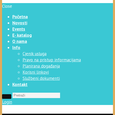
Close
Početna
Novosti
Events
E- katalog
O nama
Info
Cjenik usluga
Pravo na pristup informacijama
Planirana događanja
Korisni linkovi
Službeni dokumenti
Kontakt
Login