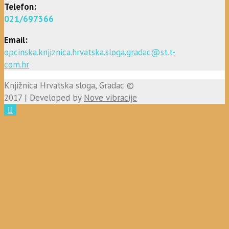
Telefon:
021/697366
Email:
opcinska.knjiznica.hrvatska.sloga.gradac@st.t-
com.hr
Knjižnica Hrvatska sloga, Gradac ©
2017 | Developed by
Nove vibracije