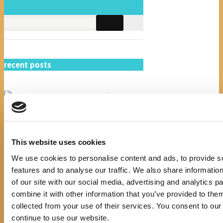
recent posts
Promocija zbirke pjesama "Iz
This website uses cookies
staračkog domau Makarskoj"-
poshumno Tihorad Mijo Bartulović
We use cookies to personalise content and ads, to provide s
features and to analyse our traffic. We also share informatio
of our site with our social media, advertising and analytics 
July 20, 2026
0
combine it with other information that you’ve provided to them
collected from your use of their services. You consent to our
Javni natječaj za imenovanje
continue to use our website.
ravnatelja/ravnateljice Općinske