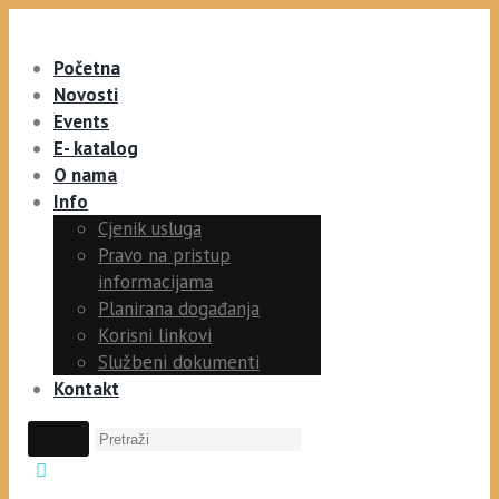
Početna
Novosti
Events
E- katalog
O nama
Info
Cjenik usluga
Pravo na pristup
informacijama
Planirana događanja
Korisni linkovi
Službeni dokumenti
Kontakt