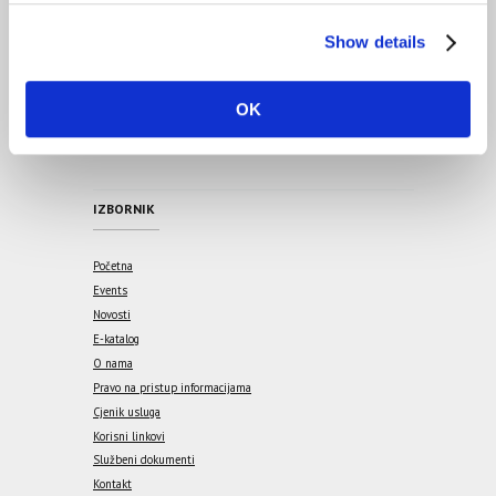
Svačić”.
c
Show details
t
PRATITE NAS
i
o
OK
n
IZBORNIK
Početna
Events
Novosti
E-katalog
O nama
Pravo na pristup informacijama
Cjenik usluga
Korisni linkovi
Službeni dokumenti
Kontakt