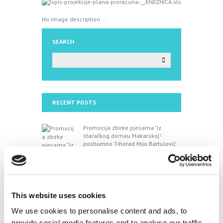
No image description ...
SEARCH
RECENT POSTS
Promocija zbirke pjesama "Iz
staračkog domau Makarskoj"-
poshumno Tihorad Mijo Bartulović
July 20, 2026
0
Javni natječaj za imenovanje
ravnatelja/ravnateljice Općinske knjižnice Hrvatska
This website uses cookies
sloga Gradac
We use cookies to personalise content and ads, to
April 20, 2026
0
provide social media features and to analyse our traffic.