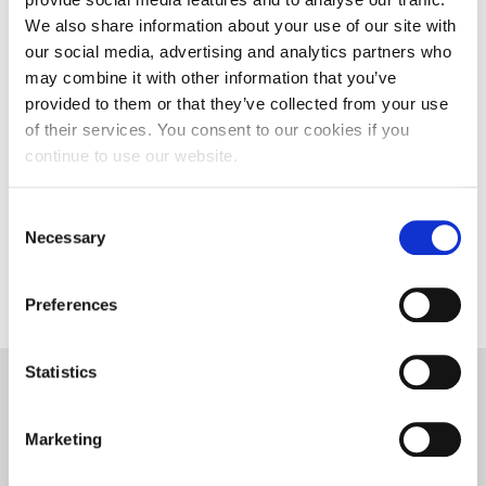
We also share information about your use of our site with
CALENDAR
our social media, advertising and analytics partners who
may combine it with other information that you’ve
August
provided to them or that they’ve collected from your use
of their services. You consent to our cookies if you
M
T
W
T
F
S
S
continue to use our website.
1
2
3
4
5
6
7
8
9
C
10
11
12
13
14
15
16
Necessary
o
17
18
19
20
21
22
23
24
25
26
27
28
29
30
n
31
s
Preferences
e
n
t
Statistics
S
e
Marketing
Općinska knjižnica Hrvatska sloga Gradac prvi put je
l
osnovana 1899.g., pokretač i osnivač bio je ondašnji općinski
e
načelnik Petar Andrijašević uz potporu društva “Petar