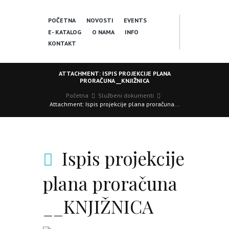
POČETNA
NOVOSTI
EVENTS
E- KATALOG
O NAMA
INFO
KONTAKT
ATTACHMENT: ISPIS PROJEKCIJE PLANA
PRORAČUNA __KNJIŽNICA
Početna
Službeni dokumenti
Attachment: Ispis projekcije plana proračuna...
Ispis projekcije
plana proračuna
__KNJIŽNICA