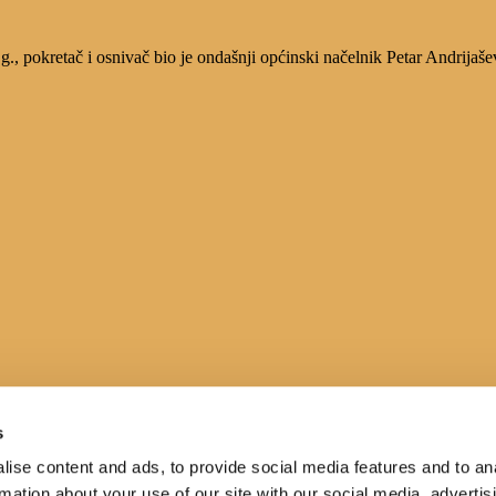
, pokretač i osnivač bio je ondašnji općinski načelnik Petar Andrijaše
s
ise content and ads, to provide social media features and to an
rmation about your use of our site with our social media, advertis