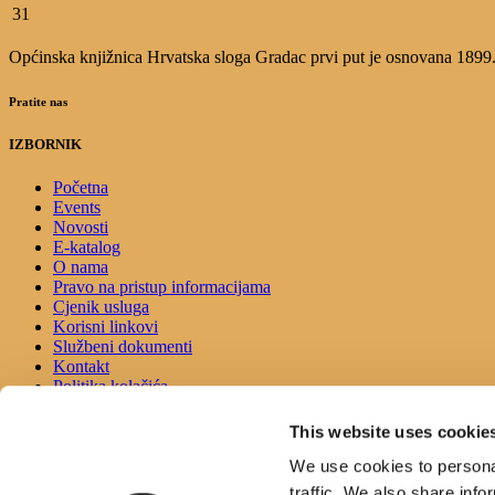
31
Općinska knjižnica Hrvatska sloga Gradac prvi put je osnovana 1899.g.
Pratite nas
IZBORNIK
Početna
Events
Novosti
E-katalog
O nama
Pravo na pristup informacijama
Cjenik usluga
Korisni linkovi
Službeni dokumenti
Kontakt
Politika kolačića
Izjava o pristupačnosti
This website uses cookie
KONTAKT
We use cookies to personal
traffic. We also share info
Adresa: