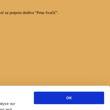
vić uz potporu društva “Petar Svačić”.
OK
alyse our
ing and