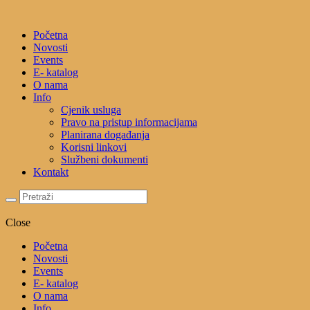
Početna
Novosti
Events
E- katalog
O nama
Info
Cjenik usluga
Pravo na pristup informacijama
Planirana događanja
Korisni linkovi
Službeni dokumenti
Kontakt
Close
Početna
Novosti
Events
E- katalog
O nama
Info