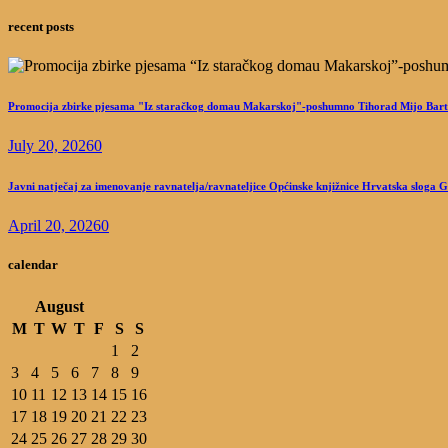
recent posts
Promocija zbirke pjesama "Iz staračkog domau Makarskoj"-poshumno Tihorad Mijo Bart
July 20, 2026
0
Javni natječaj za imenovanje ravnatelja/ravnateljice Općinske knjižnice Hrvatska sloga 
April 20, 2026
0
calendar
August
M
T
W
T
F
S
S
1
2
3
4
5
6
7
8
9
10
11
12
13
14
15
16
17
18
19
20
21
22
23
24
25
26
27
28
29
30