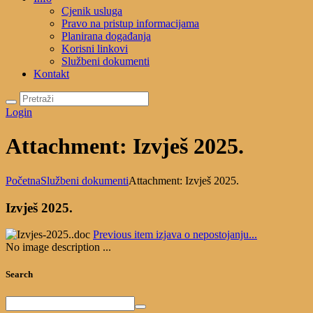
Cjenik usluga
Pravo na pristup informacijama
Planirana događanja
Korisni linkovi
Službeni dokumenti
Kontakt
Login
Attachment: Izvješ 2025.
Početna
Službeni dokumenti
Attachment: Izvješ 2025.
Izvješ 2025.
Previous item
izjava o nepostojanju...
No image description ...
Search