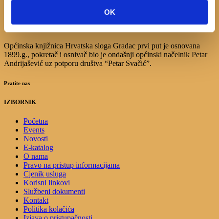
17
18
19
20
21
22
23
OK
24
25
26
27
28
29
30
31
Općinska knjižnica Hrvatska sloga Gradac prvi put je osnovana
1899.g., pokretač i osnivač bio je ondašnji općinski načelnik Petar
Andrijašević uz potporu društva “Petar Svačić”.
Pratite nas
IZBORNIK
Početna
Events
Novosti
E-katalog
O nama
Pravo na pristup informacijama
Cjenik usluga
Korisni linkovi
Službeni dokumenti
Kontakt
Politika kolačića
Izjava o pristupačnosti