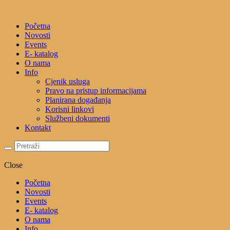
Početna
Novosti
Events
E- katalog
O nama
Info
Cjenik usluga
Pravo na pristup informacijama
Planirana događanja
Korisni linkovi
Službeni dokumenti
Kontakt
Close
Početna
Novosti
Events
E- katalog
O nama
Info