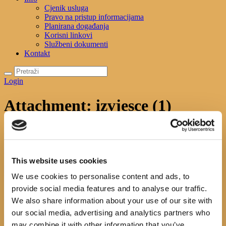
Cjenik usluga
Pravo na pristup informacijama
Planirana događanja
Korisni linkovi
Službeni dokumenti
Kontakt
Login
Attachment: izvjesce (1)
Početna
Službeni dokumenti
Attachment: izvjesce (1)
izvjesce (1)
This website uses cookies
Previous item
izjava o nepostojanju...
We use cookies to personalise content and ads, to
No image description ...
provide social media features and to analyse our traffic.
Search
We also share information about your use of our site with
our social media, advertising and analytics partners who
may combine it with other information that you’ve