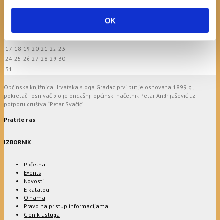
M
T
W
T
F
S
S
1
2
OK
3
4
5
6
7
8
9
10
11
12
13
14
15
16
17
18
19
20
21
22
23
24
25
26
27
28
29
30
31
Općinska knjižnica Hrvatska sloga Gradac prvi put je osnovana 1899.g.,
pokretač i osnivač bio je ondašnji općinski načelnik Petar Andrijašević uz
potporu društva “Petar Svačić”.
Pratite nas
IZBORNIK
Početna
Events
Novosti
E-katalog
O nama
Pravo na pristup informacijama
Cjenik usluga