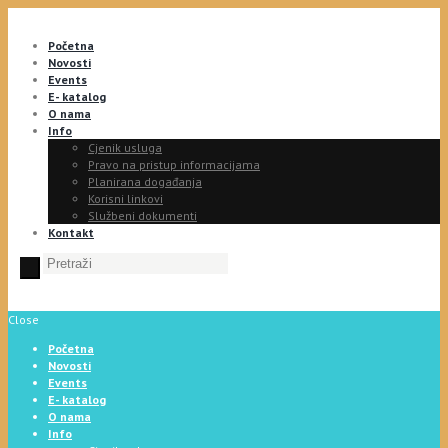
Početna
Novosti
Events
E- katalog
O nama
Info
Cjenik usluga
Pravo na pristup informacijama
Planirana događanja
Korisni linkovi
Službeni dokumenti
Kontakt
Close
Početna
Novosti
Events
E- katalog
O nama
Info