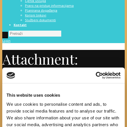
Cjenik usluga
Pravo na pristup informacijama
Planirana događanja
Korisni linkovi
Službeni dokumenti
Kontakt
Login
Attachment:
Izvješće 2019.
Početna
Službeni dokumenti
Attachment: Izvješće 2019.
This website uses cookies
Izvješće 2019.
We use cookies to personalise content and ads, to
provide social media features and to analyse our traffic.
We also share information about your use of our site with
Previous item
izjava o nepostojanju...
our social media, advertising and analytics partners who
No image description ...