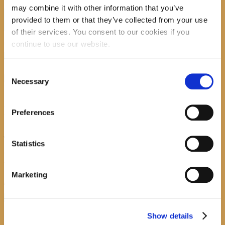
may combine it with other information that you’ve
Search
provided to them or that they’ve collected from your use
of their services. You consent to our cookies if you
continue to use our website.
recent posts
Consent
Necessary
Selection
Promocija zbirke pjesama "Iz staračkog domau Makarskoj"-poshumno
Preferences
Tihorad Mijo Bartulović
July 20, 2026
0
Statistics
Javni natječaj za imenovanje ravnatelja/ravnateljice Općinske knjižnice
Hrvatska sloga Gradac
Marketing
April 20, 2026
0
calendar
Show details
August