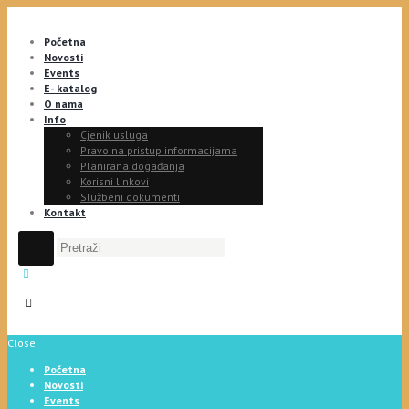
Početna
Novosti
Events
E- katalog
O nama
Info
Cjenik usluga
Pravo na pristup informacijama
Planirana događanja
Korisni linkovi
Službeni dokumenti
Kontakt
Close
Početna
Novosti
Events