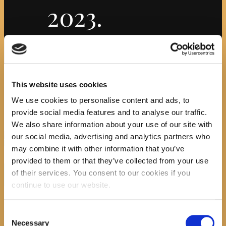
2023.
Početna
Službeni dokumenti
Attachment: izvješće
donacije 2023.
izvješće
This website uses cookies
We use cookies to personalise content and ads, to
donacije 2023.
provide social media features and to analyse our traffic.
We also share information about your use of our site with
Previous item
our social media, advertising and analytics partners who
izjava o nepostojanju...
may combine it with other information that you’ve
No image description ...
provided to them or that they’ve collected from your use
Search
of their services. You consent to our cookies if you
continue to use our website.
Consent
Necessary
Selection