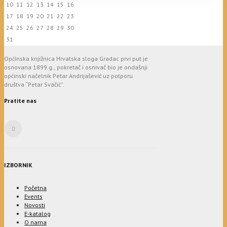
10
11
12
13
14
15
16
17
18
19
20
21
22
23
24
25
26
27
28
29
30
31
Općinska knjižnica Hrvatska sloga Gradac prvi put je
osnovana 1899.g., pokretač i osnivač bio je ondašnji
općinski načelnik Petar Andrijašević uz potporu
društva “Petar Svačić”.
Pratite nas
IZBORNIK
Početna
Events
Novosti
E-katalog
O nama