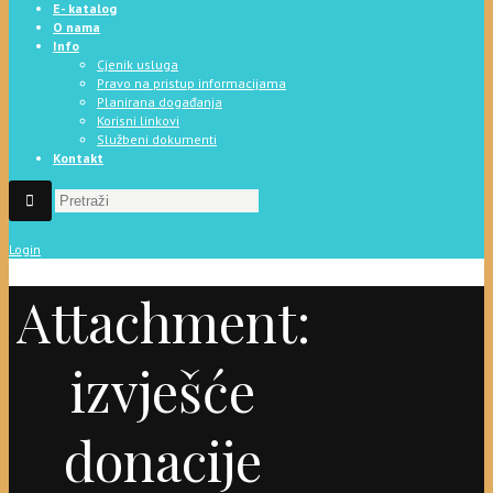
E- katalog
O nama
Info
Cjenik usluga
Pravo na pristup informacijama
Planirana događanja
Korisni linkovi
Službeni dokumenti
Kontakt
Login
Attachment:
izvješće
donacije