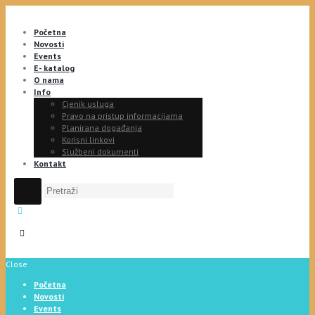
Početna
Novosti
Events
E- katalog
O nama
Info
Cjenik usluga
Pravo na pristup informacijama
Planirana događanja
Korisni linkovi
Službeni dokumenti
Kontakt
Close
Početna
Novosti
Events