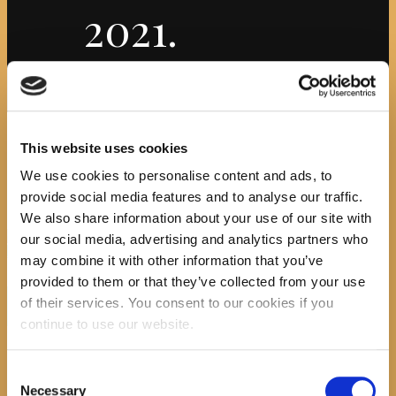
2021.
Početna
Službeni dokumenti
Attachment: izvještaj
donacije 2021.
izvještaj
This website uses cookies
We use cookies to personalise content and ads, to
donacije 2021.
provide social media features and to analyse our traffic.
We also share information about your use of our site with
Previous item
our social media, advertising and analytics partners who
izjava o nepostojanju...
may combine it with other information that you’ve
No image description ...
provided to them or that they’ve collected from your use
Search
of their services. You consent to our cookies if you
continue to use our website.
Consent
Necessary
Selection