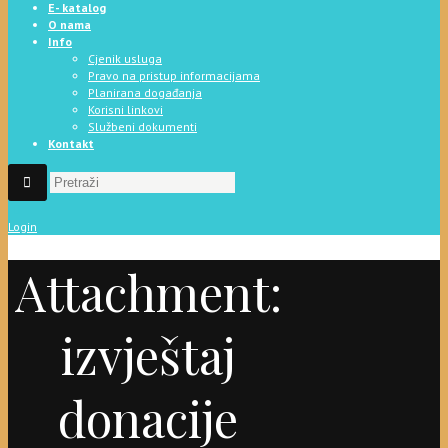
E- katalog
O nama
Info
Cjenik usluga
Pravo na pristup informacijama
Planirana događanja
Korisni linkovi
Službeni dokumenti
Kontakt
Login
Attachment:
izvještaj
donacije