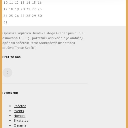
10
11
12
13
14
15
16
17
18
19
20
21
22
23
24
25
26
27
28
29
30
31
Općinska knjižnica Hrvatska sloga Gradac prvi put je
osnovana 1899.g., pokretač i osnivač bio je ondašnji
općinski načelnik Petar Andrijašević uz potporu
društva “Petar Svačić”.
Pratite nas
IZBORNIK
Početna
Events
Novosti
E-katalog
O nama