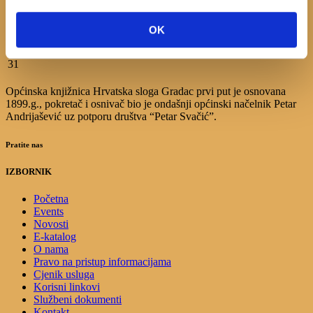
3
4
5
6
7
8
9
10
11
12
13
14
15
16
OK
17
18
19
20
21
22
23
24
25
26
27
28
29
30
31
Općinska knjižnica Hrvatska sloga Gradac prvi put je osnovana
1899.g., pokretač i osnivač bio je ondašnji općinski načelnik Petar
Andrijašević uz potporu društva “Petar Svačić”.
Pratite nas
IZBORNIK
Početna
Events
Novosti
E-katalog
O nama
Pravo na pristup informacijama
Cjenik usluga
Korisni linkovi
Službeni dokumenti
Kontakt