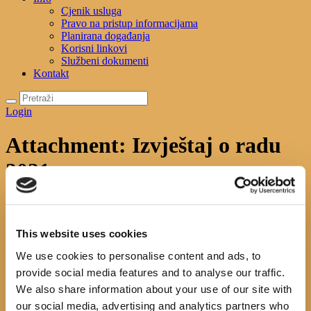
Cjenik usluga
Pravo na pristup informacijama
Planirana događanja
Korisni linkovi
Službeni dokumenti
Kontakt
Login
Attachment: Izvještaj o radu
2021.
Početna
Službeni dokumenti
Attachment: Izvještaj o radu 2021.
Izvještaj o radu 2021.
This website uses cookies
We use cookies to personalise content and ads, to
Previous item
izjava o nepostojanju...
No image description ...
provide social media features and to analyse our traffic.
We also share information about your use of our site with
Search
our social media, advertising and analytics partners who