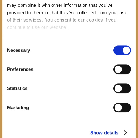
may combine it with other information that you’ve
provided to them or that they’ve collected from your use
of their services. You consent to our cookies if you
recent posts
continue to use our website.
Consent
Necessary
Promocija zbirke pjesama "Iz staračkog domau Makarskoj"-poshumno Tihorad Mijo
Selection
Bartulović
July 20, 2026
0
Preferences
Javni natječaj za imenovanje ravnatelja/ravnateljice Općinske knjižnice Hrvatska sloga
Gradac
Statistics
April 20, 2026
0
calendar
Marketing
August
M
T
W
T
F
S
S
1
2
Show details