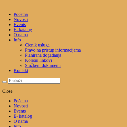
Početna
Novosti
Events
E- katalog
O nama
Info
Cjenik usluga
Pravo na pristup informacijama
Planirana događanja
Korisni linkovi
Službeni dokumenti
Kontakt
Close
Početna
Novosti
Events
E- katalog
O nama
Info