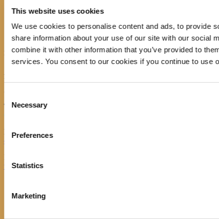
Službeni dokumenti
This website uses cookies
Kontakt
Politika kolačića
We use cookies to personalise content and ads, to provide so
Izjava o pristupačnosti
share information about your use of our site with our social
combine it with other information that you’ve provided to them
KONTAKT
services. You consent to our cookies if you continue to use 
Adresa:
Ulica Stjepana Radića 1
21330 Gradac
Consent
Necessary
Telefon:
Selection
021/697366
Email:
Preferences
opcinska.knjiznica.hrvatska.sloga.gradac@st.t-com.hr
Knjižnica Hrvatska sloga, Gradac © 2017 | Developed by
Nove
Statistics
vibracije
Marketing