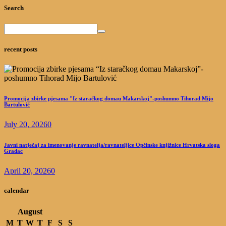
Search
recent posts
Promocija zbirke pjesama "Iz staračkog domau Makarskoj"-poshumno Tihorad Mijo
Bartulović
July 20, 2026
0
Javni natječaj za imenovanje ravnatelja/ravnateljice Općinske knjižnice Hrvatska sloga
Gradac
April 20, 2026
0
calendar
August
M
T
W
T
F
S
S