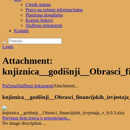
Cjenik usluga
Pravo na pristup informacijama
Planirana događanja
Korisni linkovi
Službeni dokumenti
Kontakt
Login
Attachment:
knjiznica__godišnji__Obrasci_fi
Početna
Službeni dokumenti
Attachment...
knjiznica__godišnji__Obrasci_financijskih_izvjestaja
Previous item
izjava o nepostojanju...
No image description ...