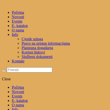
Početna
Novosti
Events
E- katalog
O nama
Info
Cjenik usluga
Pravo na pristup informacijama
Planirana događanja
Korisni linkovi
Službeni dokumenti
Kontakt
Close
Početna
Novosti
Events
E- katalog
O nama
Info