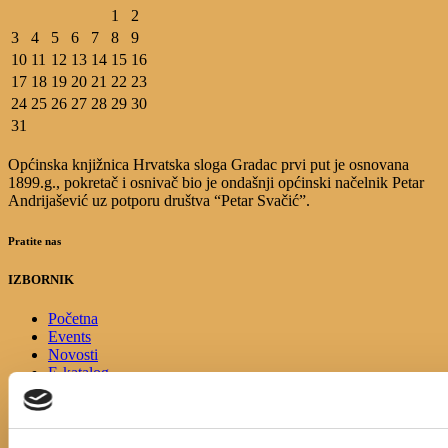
1
2
3
4
5
6
7
8
9
10
11
12
13
14
15
16
17
18
19
20
21
22
23
24
25
26
27
28
29
30
31
Općinska knjižnica Hrvatska sloga Gradac prvi put je osnovana
1899.g., pokretač i osnivač bio je ondašnji općinski načelnik Petar
Andrijašević uz potporu društva “Petar Svačić”.
Pratite nas
IZBORNIK
Početna
Events
Novosti
E-katalog
O nama
Pravo na pristup informacijama
Cjenik usluga
Korisni linkovi