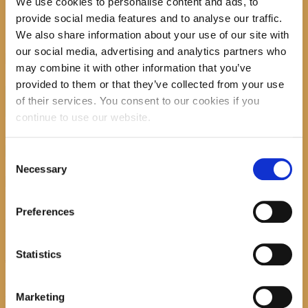
We use cookies to personalise content and ads, to
2023
provide social media features and to analyse our traffic.
We also share information about your use of our site with
our social media, advertising and analytics partners who
Previous item
izjava o nepostojanju...
may combine it with other information that you’ve
No image description ...
provided to them or that they’ve collected from your use
Search
of their services. You consent to our cookies if you
continue to use our website.
recent posts
Consent
Necessary
Selection
Preferences
Promocija zbirke pjesama "Iz staračkog domau Makarskoj"-poshumno
Tihorad Mijo Bartulović
Statistics
July 20, 2026
0
Javni natječaj za imenovanje ravnatelja/ravnateljice Općinske knjižnice
Hrvatska sloga Gradac
Marketing