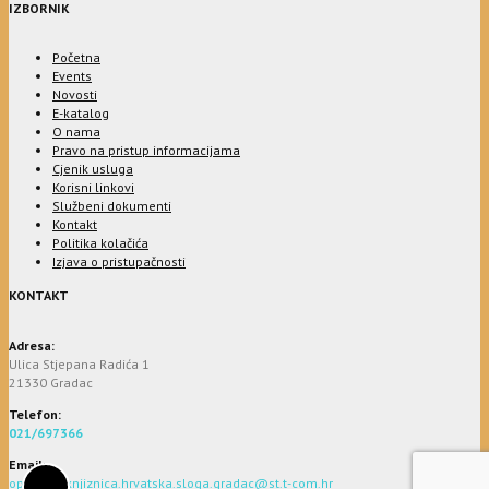
IZBORNIK
Početna
Events
Novosti
E-katalog
O nama
Pravo na pristup informacijama
Cjenik usluga
Korisni linkovi
Službeni dokumenti
Kontakt
Politika kolačića
Izjava o pristupačnosti
KONTAKT
Adresa:
Ulica Stjepana Radića 1
21330 Gradac
Telefon:
021/697366
Email:
opcinska.knjiznica.hrvatska.sloga.gradac@st.t-com.hr