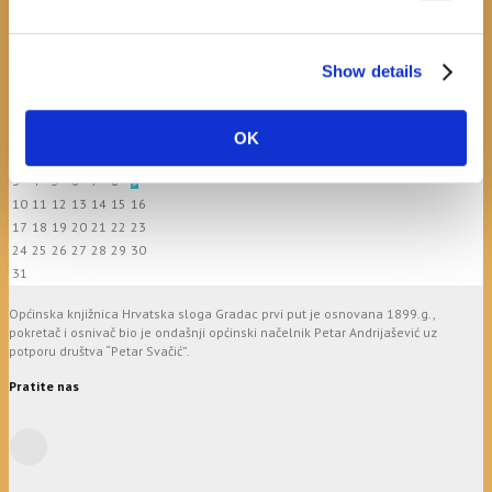
April 20, 2026
0
calendar
Show details
August
M
T
W
T
F
S
S
OK
1
2
3
4
5
6
7
8
9
10
11
12
13
14
15
16
17
18
19
20
21
22
23
24
25
26
27
28
29
30
31
Općinska knjižnica Hrvatska sloga Gradac prvi put je osnovana 1899.g.,
pokretač i osnivač bio je ondašnji općinski načelnik Petar Andrijašević uz
potporu društva “Petar Svačić”.
Pratite nas