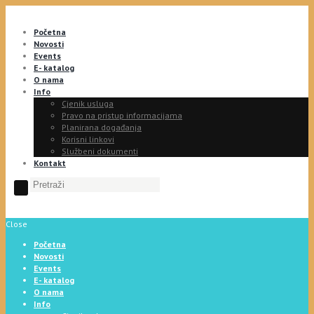
Početna
Novosti
Events
E- katalog
O nama
Info
Cjenik usluga
Pravo na pristup informacijama
Planirana događanja
Korisni linkovi
Službeni dokumenti
Kontakt
Close
Početna
Novosti
Events
E- katalog
O nama
Info