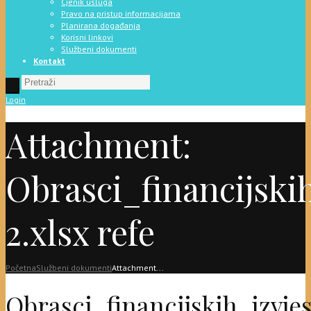
Cjenik usluga
Pravo na pristup informacijama
Planirana događanja
Korisni linkovi
Službeni dokumenti
Kontakt
Login
Attachment:
Obrasci_financijskih
2.xlsx refe
Početna
Službeni dokumenti
Attachment...
Obrasci_financijskih_izvjes