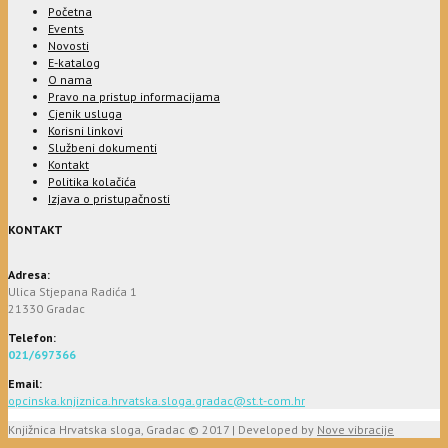
Početna
Events
Novosti
E-katalog
O nama
Pravo na pristup informacijama
Cjenik usluga
Korisni linkovi
Službeni dokumenti
Kontakt
Politika kolačića
Izjava o pristupačnosti
KONTAKT
Adresa:
Ulica Stjepana Radića 1
21330 Gradac
Telefon:
021/697366
Email:
opcinska.knjiznica.hrvatska.sloga.gradac@st.t-com.hr
Knjižnica Hrvatska sloga, Gradac © 2017 | Developed by
Nove vibracije