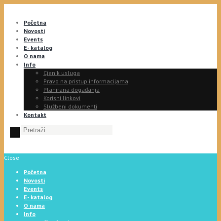
Početna
Novosti
Events
E- katalog
O nama
Info
Cjenik usluga
Pravo na pristup informacijama
Planirana događanja
Korisni linkovi
Službeni dokumenti
Kontakt
Close
Početna
Novosti
Events
E- katalog
O nama
Info