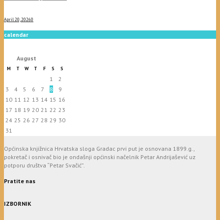
April 20, 2026
0
calendar
August
M
T
W
T
F
S
S
1
2
3
4
5
6
7
8
9
10
11
12
13
14
15
16
17
18
19
20
21
22
23
24
25
26
27
28
29
30
31
Općinska knjižnica Hrvatska sloga Gradac prvi put je osnovana 1899.g.,
pokretač i osnivač bio je ondašnji općinski načelnik Petar Andrijašević uz
potporu društva “Petar Svačić”.
Pratite nas
IZBORNIK