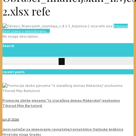
2.xlsx refe
Previous
item
izjava o nepostojanju...
No image description ...
Search
recent posts
Promocija zbirke pjesama "Iz staračkog domau Makarskoj"-poshumno
Tihorad Mijo Bartulović
July 20, 2026
0
Javni natječaj za imenovanje ravnatelja/ravnateljice Općinske knjižnice
Hrvatska sloga Gradac