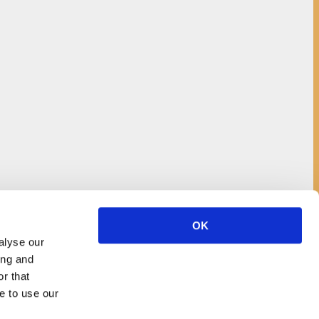
OK
alyse our
ing and
r that
e to use our