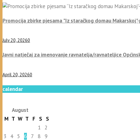
Promocija zbirke pjesama "Iz staračkog domau Makarskoj"
July 20, 2026
0
Javni natječaj za imenovanje ravnatelja/ravnateljice Općins
April 20, 2026
0
calendar
August
M
T
W
T
F
S
S
1
2
3
4
5
6
7
8
9