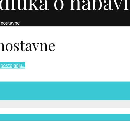
dluka o nabavi
dnostavne
dnostavne
postojanju...