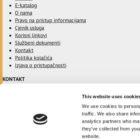
E-katalog
O nama
Pravo na pristup informacijama
Cjenik usluga
Korisni linkovi
Službeni dokumenti
Kontakt
Politika kolačića
Izjava o pristupačnosti
KONTAKT
This website uses cookie
Adresa:
Ulica Stjepana Radića 1
We use cookies to personal
21330 Gradac
traffic. We also share info
analytics partners who may
Telefon:
they’ve collected from you
021/697366
website.