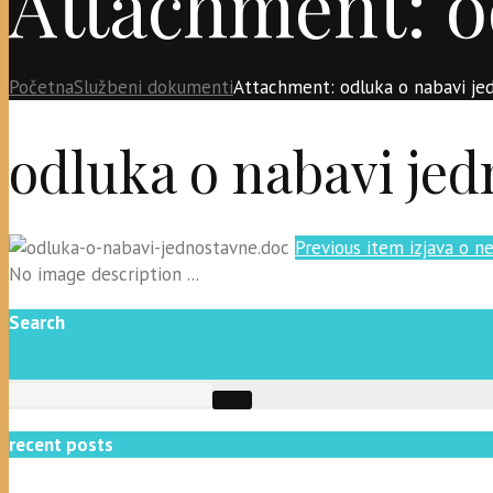
Attachment: o
Početna
Službeni dokumenti
Attachment: odluka o nabavi je
odluka o nabavi je
Previous item
izjava o ne
No image description ...
Search
recent posts