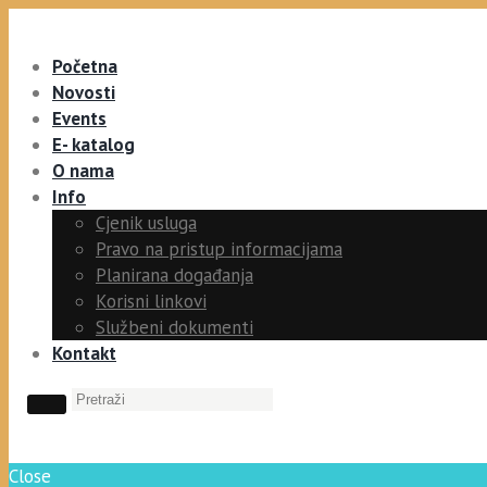
Početna
Novosti
Events
E- katalog
O nama
Info
Cjenik usluga
Pravo na pristup informacijama
Planirana događanja
Korisni linkovi
Službeni dokumenti
Kontakt
Close