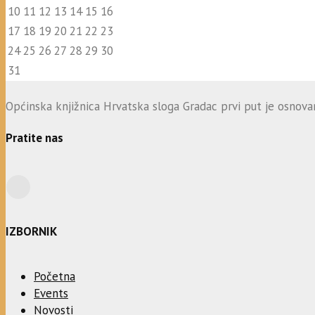
10
11
12
13
14
15
16
17
18
19
20
21
22
23
24
25
26
27
28
29
30
31
Općinska knjižnica Hrvatska sloga Gradac prvi put je osnovana
Pratite nas
IZBORNIK
Početna
Events
Novosti