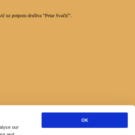
vić uz potporu društva “Petar Svačić”.
OK
alyse our
ing and