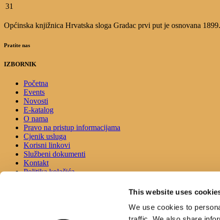
31
Općinska knjižnica Hrvatska sloga Gradac prvi put je osnovana 1899.g.
Pratite nas
IZBORNIK
Početna
Events
Novosti
E-katalog
O nama
Pravo na pristup informacijama
Cjenik usluga
Korisni linkovi
Službeni dokumenti
Kontakt
Politika kolačića
Izjava o pristupačnosti
This website uses cookie
KONTAKT
We use cookies to personal
traffic. We also share info
Adresa: