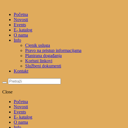
Početna
Novosti
Events
E- katalog
O nama
Info
Cjenik usluga
Pravo na pristup informacijama
Planirana događanja
Korisni linkovi
Službeni dokumenti
Kontakt
Close
Početna
Novosti
Events
E- katalog
O nama
Info