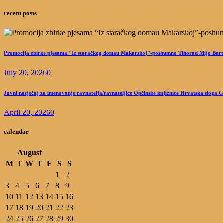
recent posts
Promocija zbirke pjesama "Iz staračkog domau Makarskoj"-poshumno Tihorad Mijo Bart
July 20, 2026
0
Javni natječaj za imenovanje ravnatelja/ravnateljice Općinske knjižnice Hrvatska sloga 
April 20, 2026
0
calendar
August
M
T
W
T
F
S
S
1
2
3
4
5
6
7
8
9
10
11
12
13
14
15
16
17
18
19
20
21
22
23
24
25
26
27
28
29
30