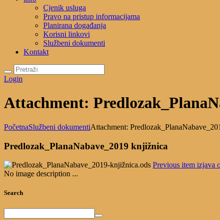
Cjenik usluga
Pravo na pristup informacijama
Planirana događanja
Korisni linkovi
Službeni dokumenti
Kontakt
Login
Attachment: Predlozak_PlanaN
Početna
Službeni dokumenti
Attachment: Predlozak_PlanaNabave_201
Predlozak_PlanaNabave_2019 knjižnica
Previous item
izjava 
No image description ...
Search