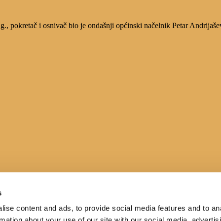
, pokretač i osnivač bio je ondašnji općinski načelnik Petar Andrijaše
s
ise content and ads, to provide social media features and to an
rmation about your use of our site with our social media, advertis