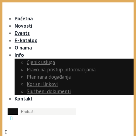
Početna
Novosti
Events
E- katalog
O nama
Info
Cjenik usluga
Pravo na pristup informacijama
Planirana događanja
Korisni linkovi
Službeni dokumenti
Kontakt