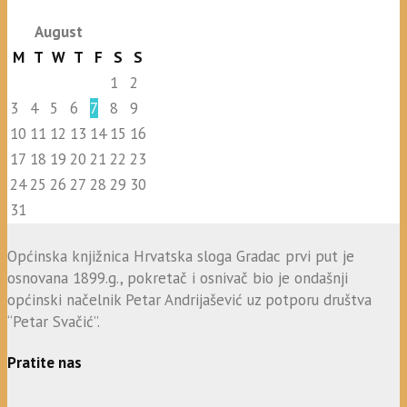
August
M
T
W
T
F
S
S
1
2
3
4
5
6
7
8
9
10
11
12
13
14
15
16
17
18
19
20
21
22
23
24
25
26
27
28
29
30
31
Općinska knjižnica Hrvatska sloga Gradac prvi put je
osnovana 1899.g., pokretač i osnivač bio je ondašnji
općinski načelnik Petar Andrijašević uz potporu društva
“Petar Svačić”.
Pratite nas