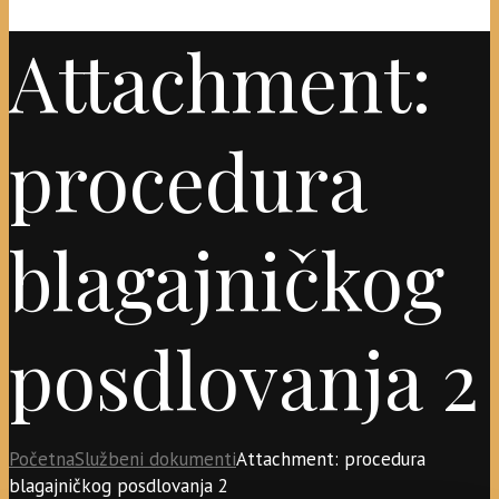
Attachment:
procedura
blagajničkog
posdlovanja 2
Početna
Službeni dokumenti
Attachment: procedura
blagajničkog posdlovanja 2