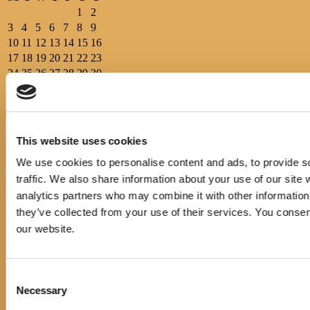
1
2
3
4
5
6
7
8
9
10
11
12
13
14
15
16
17
18
19
20
21
22
23
24
25
26
27
28
29
30
31
Općinska knjižnica Hrvatska sloga Gradac prvi put je osnovana
1899.g., pokretač i osnivač bio je ondašnji općinski načelnik Petar
Andrijašević uz potporu društva “Petar Svačić”.
This website uses cookies
We use cookies to personalise content and ads, to provide s
Pratite nas
traffic. We also share information about your use of our site 
analytics partners who may combine it with other information 
IZBORNIK
they’ve collected from your use of their services. You consen
Početna
our website.
Events
Novosti
E-katalog
O nama
Consent
Pravo na pristup informacijama
Necessary
Selection
Cjenik usluga
Korisni linkovi