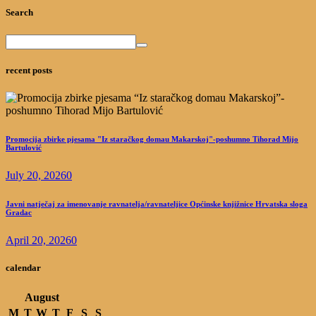
Search
recent posts
Promocija zbirke pjesama "Iz staračkog domau Makarskoj"-poshumno Tihorad Mijo
Bartulović
July 20, 2026
0
Javni natječaj za imenovanje ravnatelja/ravnateljice Općinske knjižnice Hrvatska sloga
Gradac
April 20, 2026
0
calendar
August
M
T
W
T
F
S
S