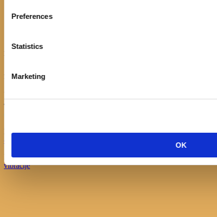
Službeni dokumenti
Preferences
Kontakt
Politika kolačića
Izjava o pristupačnosti
Statistics
KONTAKT
Adresa:
Marketing
Ulica Stjepana Radića 1
21330 Gradac
Telefon:
021/697366
Email:
opcinska.knjiznica.hrvatska.sloga.gradac@st.t-com.hr
OK
Knjižnica Hrvatska sloga, Gradac © 2017 | Developed by
Nove
vibracije