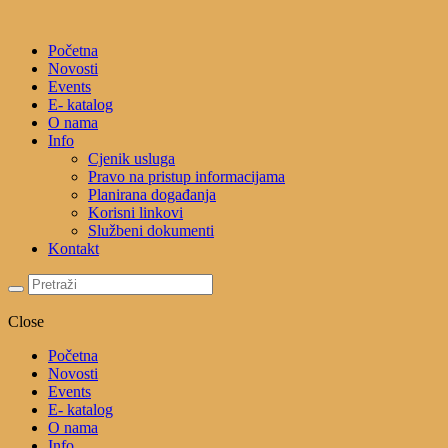
Početna
Novosti
Events
E- katalog
O nama
Info
Cjenik usluga
Pravo na pristup informacijama
Planirana događanja
Korisni linkovi
Službeni dokumenti
Kontakt
Close
Početna
Novosti
Events
E- katalog
O nama
Info