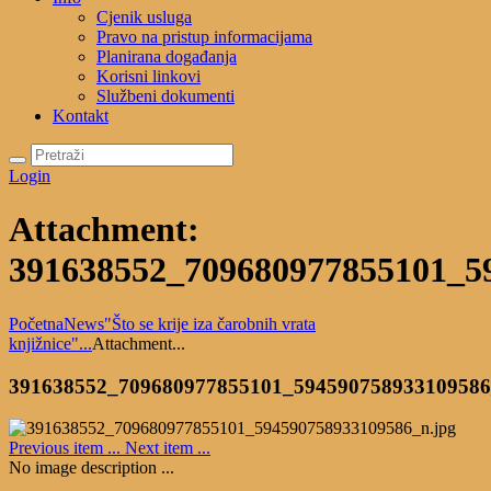
Cjenik usluga
Pravo na pristup informacijama
Planirana događanja
Korisni linkovi
Službeni dokumenti
Kontakt
Login
Attachment:
391638552_709680977855101_5
Početna
News
"Što se krije iza čarobnih vrata
knjižnice"...
Attachment...
391638552_709680977855101_59459075893310958
Previous item
...
Next item
...
No image description ...