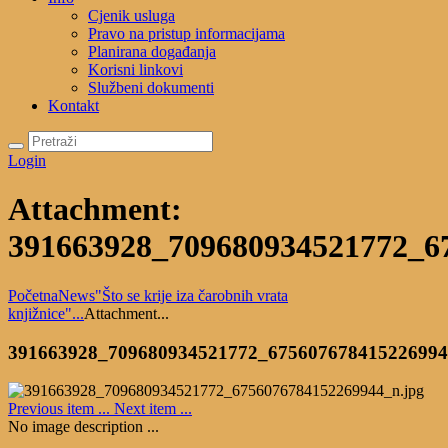
Cjenik usluga
Pravo na pristup informacijama
Planirana događanja
Korisni linkovi
Službeni dokumenti
Kontakt
Login
Attachment:
391663928_709680934521772_6
Početna
News
"Što se krije iza čarobnih vrata
knjižnice"...
Attachment...
391663928_709680934521772_67560767841522699
Previous item
...
Next item
...
No image description ...