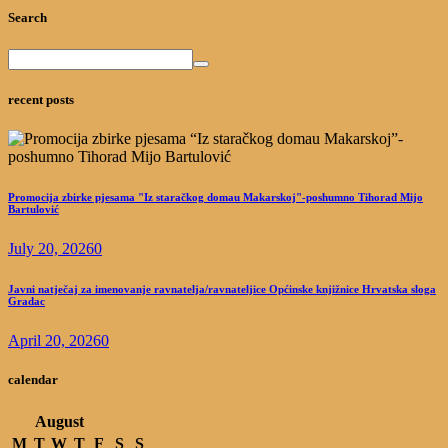
Search
recent posts
Promocija zbirke pjesama "Iz staračkog domau Makarskoj"-poshumno Tihorad Mijo
Bartulović
July 20, 2026
0
Javni natječaj za imenovanje ravnatelja/ravnateljice Općinske knjižnice Hrvatska sloga
Gradac
April 20, 2026
0
calendar
August
M
T
W
T
F
S
S