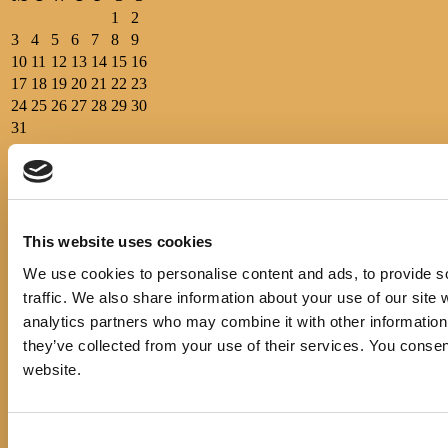
1
2
3
4
5
6
7
8
9
10
11
12
13
14
15
16
17
18
19
20
21
22
23
24
25
26
27
28
29
30
31
Općinska knjižnica Hrvatska sloga Gradac prvi put je osnovana
1899.g., pokretač i osnivač bio je ondašnji općinski načelnik Petar
Andrijašević uz potporu društva “Petar Svačić”.
This website uses cookies
Pratite nas
We use cookies to personalise content and ads, to provide s
IZBORNIK
traffic. We also share information about your use of our site 
Početna
analytics partners who may combine it with other information 
Events
they’ve collected from your use of their services. You consen
Novosti
website.
E-katalog
O nama
Pravo na pristup informacijama
Cjenik usluga
Consent
Korisni linkovi