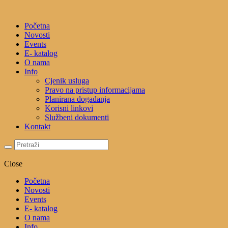
Početna
Novosti
Events
E- katalog
O nama
Info
Cjenik usluga
Pravo na pristup informacijama
Planirana događanja
Korisni linkovi
Službeni dokumenti
Kontakt
Close
Početna
Novosti
Events
E- katalog
O nama
Info