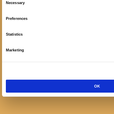
Necessary
Selection
Službeni dokumenti
Kontakt
Politika kolačića
Izjava o pristupačnosti
Preferences
KONTAKT
Statistics
Adresa:
Ulica Stjepana Radića 1
21330 Gradac
Marketing
Telefon:
021/697366
Email:
opcinska.knjiznica.hrvatska.sloga.gradac@st.t-com.hr
Knjižnica Hrvatska sloga, Gradac © 2017 | Developed by
Nove
OK
vibracije